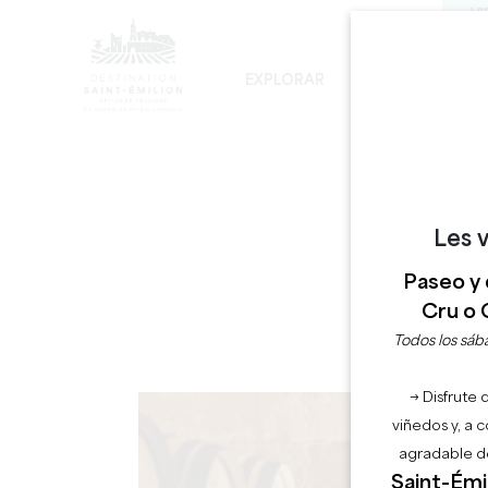
VI
EXPLORAR
PERMANECER
LOS INEVITABLES
DESARROLLO SOSTENIBLE
LA VISITA DE LA IGLESIA MONOLÍTICA
Les v
Paseo y 
Cru o 
Todos los sába
→ Disfrute 
viñedos y, a 
agradable de
Saint-Émil