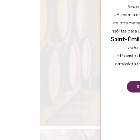
Todos l
→ Al caer la 
de otra mane
insólitas para
Saint-Émil
Todos l
→ Provisto d
atmósfera t
R