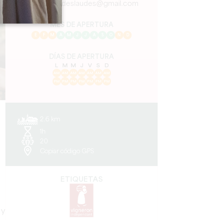
chateaudeslaudes@gmail.com
MES DE APERTURA
E
F
M
A
M
J
J
A
S
O
N
D
DÍAS DE APERTURA
L
M
M
J
V
S
D
AM
AM
AM
AM
AM
AM
AM
PM
PM
PM
PM
PM
PM
PM
2.6 km
1h
20
Copiar código GPS
ETIQUETAS
 y