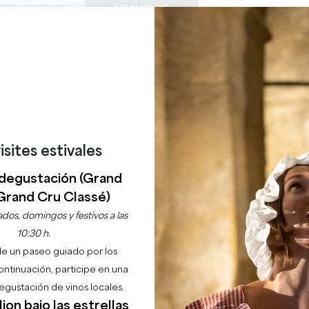
SITAS PRIVADAS
SEMINARIOS
0
Cesta
Météo
Mi sel
IDIOMA
DISFRUTAR
AGENDA
ESTE VERANO
ES
BODEGAS A VISITAR
JOYAS LOCALES
22 RAZONES PARA VENIR
¿LLUEVE EN SAINT-ÉMILION?
CHÂTEAU DES LAUDE
SAINT-EMILION GRAND CRU
isites estivales
degustación (Grand
Inicio
Vino
Château des Laudes
Grand Cru Classé)
dos, domingos y festivos a las
Descripción
Tarifas
Idiomas
Formas de pago
Servicios
10:30 h.
de un paseo guiado por los
continuación, participe en una
gustación de vinos locales.
ion bajo las estrellas