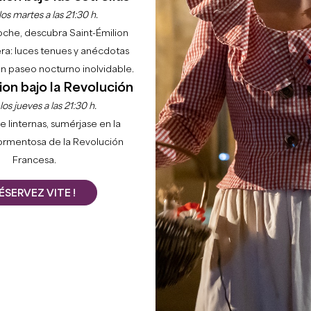
os martes a las 21:30 h.
noche, descubra Saint-Émilion
ra: luces tenues y anécdotas
 un paseo nocturno inolvidable.
ion bajo la Revolución
os jueves a las 21:30 h.
e linternas, sumérjase en la
ormentosa de la Revolución
Francesa.
ÉSERVEZ VITE !