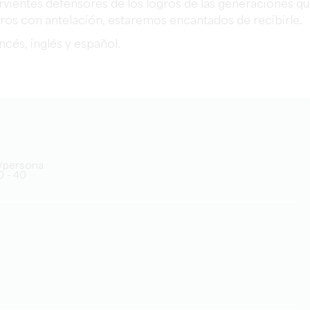
rvientes defensores de los logros de las generaciones q
ros con antelación, estaremos encantados de recibirle.
ncés, inglés y español.
0€/persona
0 - 40