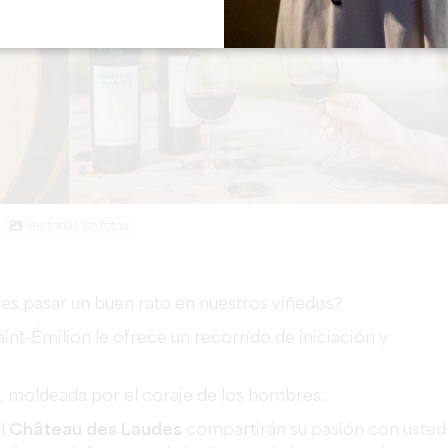
Ver todas las fotos
eres pasar un buen rato en nuestros viñedos?
nt-Émilion le ofrece un recorrido de iniciación y
a, moldeada por el coraje de los hombres.
el
Château des Laudes
compartirán su pasión con usted