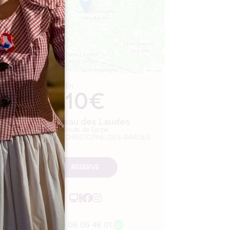
Leaflet
En
10€
Château des Laudes
Route de Sarpe
33330 SAINT-CHRISTOPHE-DES-BARDES
RESERVE
06 08 05 48 01