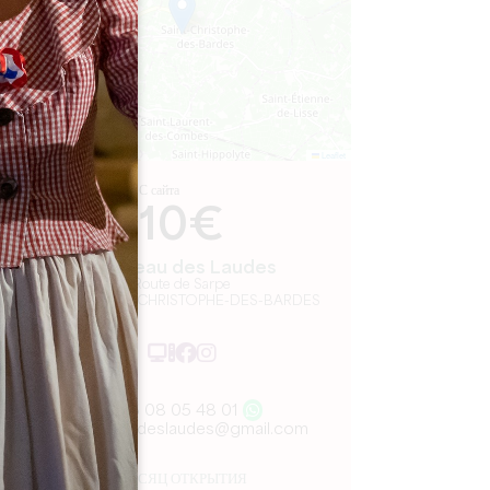
Leaflet
С сайта
10€
Château des Laudes
Route de Sarpe
33330 SAINT-CHRISTOPHE-DES-BARDES
06 08 05 48 01
chateaudeslaudes@gmail.com
МЕСЯЦ ОТКРЫТИЯ