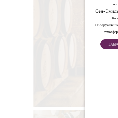
про
Сен-Эмиль
Каж
→ Вооружившис
атмосфер
ЗАБР