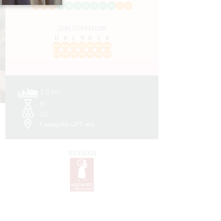
Я
Ф
М
А
М
И
И
А
С
О
Н
Д
ДНИ ОТКРЫТИЯ
П
В
С
Ч
П
С
В
AM
AM
AM
AM
AM
AM
AM
PM
PM
PM
PM
PM
PM
PM
2.6 km
1h
20
Скопируйте GPS-код
ЯРЛЫКИ