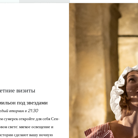
КУРСИИ
СЕМИНАРЫ
ДОСТУП ДЛЯ 
0
Корзина
Мой выбо
ЯЗЫК
RU
АЖДАЙТЕСЬ
ПОВЕСТКА ДНЯ
ЭТО ЛЕТО
ЗАМКИ ДЛЯ ПОСЕЩЕНИЯ
МЕСТНЫЕ ЖЕМЧУЖИНЫ
CHÂTEAU DES LAUDE
SAINT-EMILION GRAND CRU
Главная
Вино
Château des Laudes
етние визиты
ильон под звездами
Описание
Тарифы
Языки
Способы оплаты
Услуги
дый вторник в 21:30
м сумерек откройте для себя Сен-
вом свете: мягкое освещение и
стории сделают вашу ночную