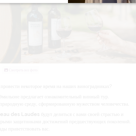
Смотреть все фото
е провести некоторое время на наших виноградниках?
мильоне предлагает ознакомительный винный тур.
 природную среду, сформированную мужеством человечества.
eau des Laudes
будут делиться с вами своей страстью и
я ярыми защитниками достижений предшествующих поколений.
ады приветствовать вас.