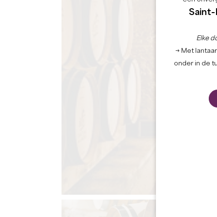
Saint-
Elke d
→ Met lantaar
onder in de t