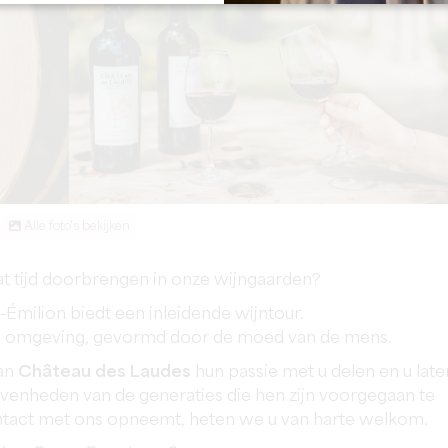
Alle foto's bekijken
t tijd doorbrengen in onze wijngaarden?
-Émilion biedt een inleidende wijntour.
ijke omgeving, gevormd door de moed van de mens.
van
Château des Laudes
hun passie met u delen en u late
venheden van de generaties die hen zijn voorgegaan te
ontact met ons opneemt, heten we u van harte welkom.