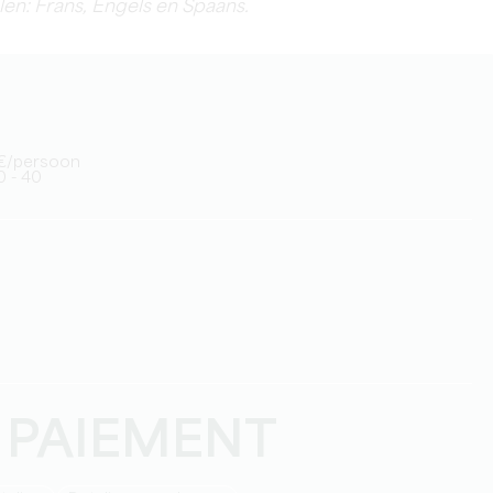
len: Frans, Engels en Spaans.
10€/persoon
0 - 40
 PAIEMENT