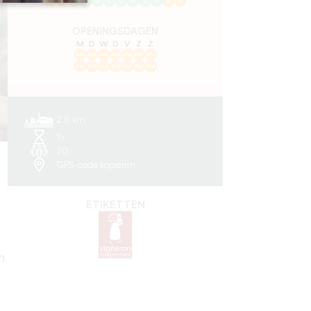
J
F
M
A
M
J
J
A
S
O
N
D
OPENINGSDAGEN
M
D
W
D
V
Z
Z
AM
AM
AM
AM
AM
AM
AM
PM
PM
PM
PM
PM
PM
PM
2.6 km
1h
20
GPS-code kopiëren
ETIKETTEN
n