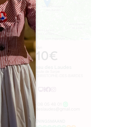
Leaflet
Van
10€
Château des Laudes
Route de Sarpe
33330 SAINT-CHRISTOPHE-DES-BARDES
06 08 05 48 01
chateaudeslaudes@gmail.com
OPENINGSMAAND