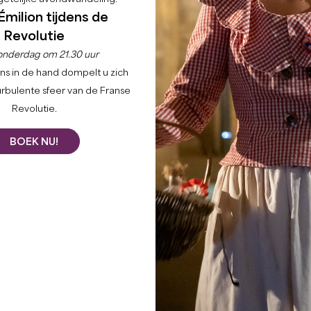
Émilion tijdens de
Revolutie
onderdag om 21.30 uur
ns in de hand dompelt u zich
urbulente sfeer van de Franse
Revolutie.
BOEK NU!