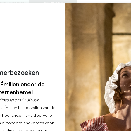
ONDLEIDINGEN
SEMINARS
0
Mand
Mijn se
TAAL
ENIET VAN
AGENDA
DEZE ZOMER
NL
KASTELEN OM TE BEZOEKEN
LOKALE JUWEELTJES
22 REDENEN OM TE KOMEN
REGENACHTIGE DAGEN
CHÂTEAU DES LAUDE
SAINT-EMILION GRAND CRU
merbezoeken
Home
Wijn
Château des Laudes
-Émilion onder de
terrenhemel
Beschrijving
Tarieven
Talen
Betaalmethoden
Diensten
dinsdag om 21.30 uur
-Émilion bij het vallen van de
 heel ander licht: sfeervolle
en bijzondere anekdotes voor
etelijke avondwandeling.