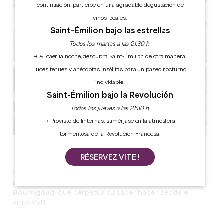
continuación, participe en una agradable degustación de
vinos locales.
Saint-Émilion bajo las estrellas
Todos los martes a las 21:30 h.
→ Al caer la noche, descubra Saint-Émilion de otra manera:
luces tenues y anécdotas insólitas para un paseo nocturno
inolvidable.
Saint-Émilion bajo la Revolución
Todos los jueves a las 21:30 h.
→ Provisto de linternas, sumérjase en la atmósfera
tormentosa de la Revolución Francesa.
Ver todas las fotos
RÉSERVEZ VITE !
Situado en Saint-Émilion, el
Château Champion
es una
propiedad familiar que pertenece a la
familia
Bourrigaud
, que perpetúa su saber hacer desde el
siglo XVIII.