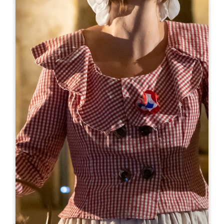
Leaflet
En
8€
Château Champion
Château Champion 762 Route de Champion
33330 SAINT-CHRISTOPHE-DES-BARDES
06 09 11 53 48
info@chateau-champion.com
MES DE APERTURA
E
F
M
A
M
J
J
A
S
O
N
D
DÍAS DE APERTURA
L
M
M
J
V
S
D
AM
AM
AM
AM
AM
AM
AM
PM
PM
PM
PM
PM
PM
PM