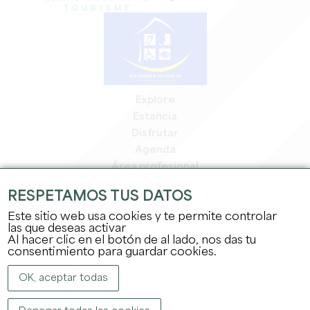
Explore
Estancia
Disfrutar
Agenda
Área profesional
Espacio miembros
RESPETAMOS TUS DATOS
Espacio prensa
Este sitio web usa cookies y te permite controlar
Empleo y prácticas
las que deseas activar
Información jurídica
Al hacer clic en el botón de al lado, nos das tu
Política de confidencialidad
consentimiento para guardar cookies.
OK, aceptar todas