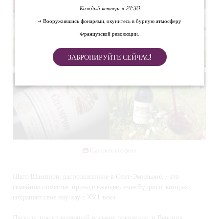
Каждый четверг в 21:30
→ Вооружившись фонарями, окунитесь в бурную атмосферу
Французской революции.
ЗАБРОНИРУЙТЕ СЕЙЧАС!
Смотреть все фото
Шато Шампион
, расположенное в Сент-Эмильоне, - это
семейное поместье, принадлежащее
семье Бурриго
, которая
сохраняет свое ноу-хау с XVIII века.
Паскаль
, представляющий восьмое поколение, и
Вероник