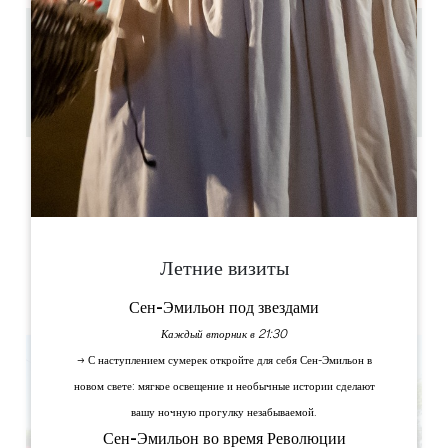
2.9 km
1h
50
Скопируйте GPS-код
ЯРЛЫКИ
Летние визиты
Сен-Эмильон под звездами
Каждый вторник в 21:30
→ С наступлением сумерек откройте для себя Сен-Эмильон в
новом свете: мягкое освещение и необычные истории сделают
вашу ночную прогулку незабываемой.
Сен-Эмильон во время Революции