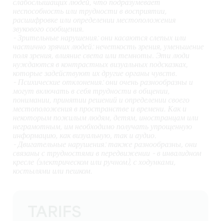
слабослышащих людей, что подразумевает
неспособность или трудности в восприятии,
расшифровке или определении местоположения
звукового сообщения.
- Зрительные нарушения: они касаются слепых или
частично зрячих людей: нечеткость зрения, уменьшение
поля зрения, влияние света или темноты. Эти люди
нуждаются в контрастных визуальных подсказках,
которые задействуют их другие органы чувств.
- Психические отклонения: они очень разнообразны и
могут включать в себя трудности в общении,
понимании, принятии решений и определении своего
местоположения в пространстве и времени. Как и
некоторым пожилым людям, детям, иностранцам или
неграмотным, им необходимо получать упрощенную
информацию, как визуальную, так и аудио.
- Двигательные нарушения: также разнообразны, они
связаны с трудностями в передвижении - в инвалидном
кресле (электрическом или ручном), с ходунками,
костылями или пешком.
TARIFS