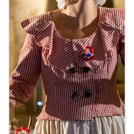
Leaflet
С сайта
8€
Château Champion
Château Champion 762 Route de Champion
33330 SAINT-CHRISTOPHE-DES-BARDES
06 09 11 53 48
info@chateau-champion.com
МЕСЯЦ ОТКРЫТИЯ
Я
Ф
М
А
М
И
И
А
С
О
Н
Д
ДНИ ОТКРЫТИЯ
П
В
С
Ч
П
С
В
AM
AM
AM
AM
AM
AM
AM
PM
PM
PM
PM
PM
PM
PM