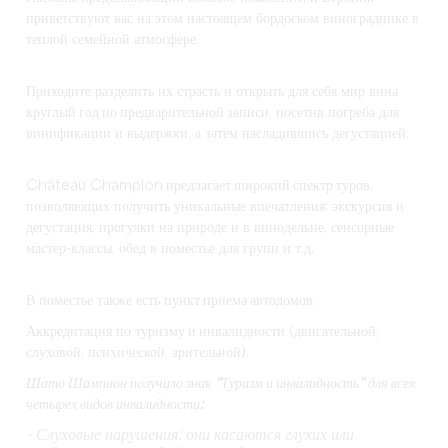
приветствуют вас на этом настоящем бордоском винограднике в
теплой семейной атмосфере.
Приходите разделить их страсть и открыть для себя мир вина
круглый год по предварительной записи
, посетив погреба для
винификации и выдержки, а затем насладившись дегустацией.
Château Champion
предлагает широкий спектр туров
,
позволяющих получить уникальные впечатления: экскурсия и
дегустация, прогулки на природе и в винодельне, сенсорные
мастер-классы, обед в поместье для групп и т.д.
В поместье также есть
пункт приема автодомов
.
Аккредитация по
туризму и инвалидности
(двигательной,
слуховой, психической, зрительной).
Шато Шампион получило знак "Туризм и инвалидность" для всех
четырех видов инвалидности:
- Слуховые нарушения: они касаются глухих или