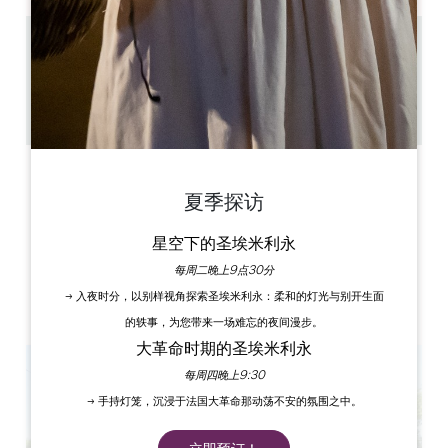
2.9 km
1h
50
复制 GPS 代码
标签
夏季探访
星空下的圣埃米利永
每周二晚上9点30分
→ 入夜时分，以别样视角探索圣埃米利永：柔和的灯光与别开生面
的轶事，为您带来一场难忘的夜间漫步。
大革命时期的圣埃米利永
每周四晚上9:30
→ 手持灯笼，沉浸于法国大革命那动荡不安的氛围之中。