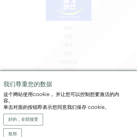
探索
停留
享受
议程
专业区域
会员区
媒体区
我们尊重您的数据
工作和实习机会
这个网站使用cookie， 并让您可以控制想要激活的内
法律信息
容。
隐私政策
单击对面的按钮即表示您同意我们保存 cookie。
好的，全部接受
禁用