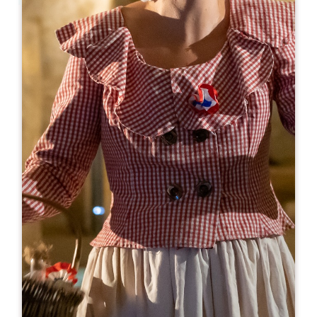
Leaflet
来自
8€
Château Champion
Château Champion 762 Route de Champion
33330 SAINT-CHRISTOPHE-DES-BARDES
06 09 11 53 48
info@chateau-champion.com
开幕月份
一
二
三
四
五
六
七
八
九
十
十
十
开幕日
隆
星
星
星
星
星
星
AM
AM
AM
AM
AM
AM
AM
PM
PM
PM
PM
PM
PM
PM