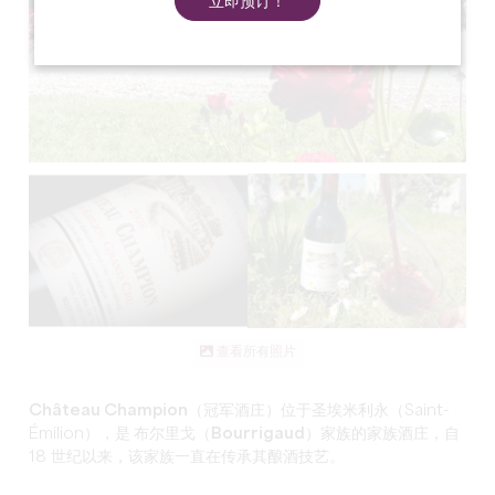
立即预订！
查看所有照片
Château Champion（冠军酒庄
）位于圣埃米利永（Saint-
Émilion），是
布尔里戈（Bourrigaud
）家族的家族酒庄，自
18 世纪以来，该家族一直在传承其酿酒技艺。