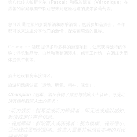
第八代传人
帕斯卡尔（Pascal
）和
薇若妮克（Véronique
）在
温馨的家庭氛围中欢迎您来到这座地道的波尔多葡萄园。
您可以
通过预约
参观酿酒和陈酿酒窖，然后参加品酒会，
全年
都
可以来这里分享他们的激情，探索葡萄酒的世界。
Champion 酒庄
提供多种多样的游览项目
，让您获得独特的体
验：游览和品尝、自然和葡萄酒漫步、感官工作坊、在酒庄为团
体提供午餐等。
酒庄还设有
房车接待区
。
旅游和残疾
认证（运动、听觉、精神、视觉）。
Champion（冠军）酒庄获得了旅游与残障人士认证，可满足
所有四种残障人士的需求：
- 听力残疾：指耳聋或听力障碍者，即无法或难以感知、
解读或定位声音信息。
- 视觉障碍：影响盲人或弱视者：视力模糊、视野缩小、
受光线或黑暗的影响。这些人需要其他感官参与的对比
视觉提示。