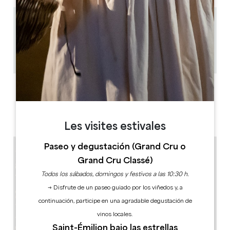
8.5 km
1h
50+
Copiar código GPS
ETIQUETAS
Les visites estivales
Paseo y degustación (Grand Cru o
Grand Cru Classé)
Todos los sábados, domingos y festivos a las 10:30 h.
→ Disfrute de un paseo guiado por los viñedos y, a
continuación, participe en una agradable degustación de
vinos locales.
Saint-Émilion bajo las estrellas