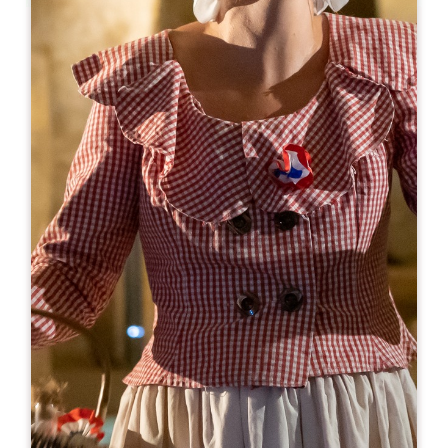
Leaflet
En
8€
Château Cassat
7 Route de Montagne
33570 PUISSEGUIN
06 61 05 30 18
06 83 18 38 07
vignobles.paludetto@gmail.com
MES DE APERTURA
E
F
M
A
M
J
J
A
S
O
N
D
DÍAS DE APERTURA
L
M
M
J
V
S
D
AM
AM
AM
AM
AM
AM
AM
PM
PM
PM
PM
PM
PM
PM