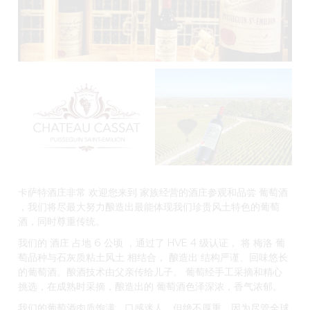
卡萨特酒庄非常
欢迎您来到
家族经营的
酒庄参观和品尝
葡萄酒
，我们将尽最大努力酿造出最能体现我们珍贵风土特色的葡萄
酒，同时尊重传统。
我们的
酒庄
占地 6 公顷
，通过了 HVE 4 级认证，
将
梅洛
葡
萄品种
与石灰质粘土风土
相结合
，
酿造出
结构严谨、回味悠长
的葡萄酒。
酿酒
技术由父亲传给
儿子
。
葡萄经手工采摘和精心
挑选
，在成熟时采摘，酿造出的
葡萄酒色泽深浓，香气浓郁。
我们的葡萄酒
肉质饱满，口感
迷人
，但绝不厚重，因为尽管全球