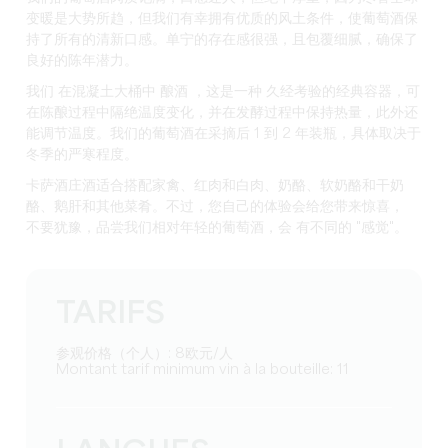
变暖是大势所趋，但我们有幸拥有优质的风土条件，使葡萄酒保
持了所有的清新口感。单宁的存在感很强，且包覆细腻，确保了
良好的陈年潜力。
我们
在混凝土大桶中
酿酒
，这是一种
久经考验的经典容器，可
在陈酿过程中隔绝温度变化，并在发酵过程中保持热量，此外还
能调节温度
。我们的葡萄酒在采摘后 1 到 2 年装瓶，具体取决于
冬季的严寒程度。
卡萨酒庄酒适合搭配家禽、红肉和白肉、奶酪、软奶酪和干奶
酪、鹅肝和其他菜肴。不过，您自己的体验会给您带来惊喜，
不要犹豫，品尝我们相对年轻的葡萄酒，会
有不同的 "感觉"。
TARIFS
参观价格（个人）: 8欧元/人
Montant tarif minimum vin à la bouteille: 11