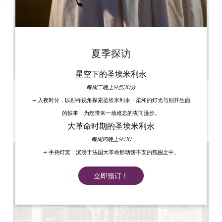
8.5 km
1h
夏季探访
50+
复制 GPS 代码
星空下的圣埃米利永
每周二晚上9点30分
标签
→ 入夜时分，以别样视角探索圣埃米利永：柔和的灯光与别开生面
的轶事，为您带来一场难忘的夜间漫步。
大革命时期的圣埃米利永
每周四晚上9:30
→ 手持灯笼，沉浸于法国大革命那动荡不安的氛围之中。
立即预订！