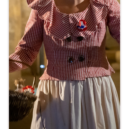
Leaflet
来自
8€
Château Cassat
7 Route de Montagne
33570 PUISSEGUIN
06 61 05 30 18
06 83 18 38 07
vignobles.paludetto@gmail.com
开幕月份
一
二
三
四
五
六
七
八
九
十
十
十
开幕日
隆
星
星
星
星
星
星
AM
AM
AM
AM
AM
AM
AM
PM
PM
PM
PM
PM
PM
PM