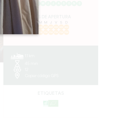
E
F
M
A
M
J
J
A
S
O
N
D
DÍAS DE APERTURA
L
M
M
J
V
S
D
AM
AM
AM
AM
AM
AM
AM
PM
PM
PM
PM
PM
PM
PM
1.1 km
45 min
12
Copiar código GPS
ETIQUETAS