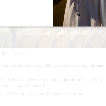
Ver todas las fotos
lida del pueblo de Saint-Émilion, pertenece a
Guy Richard
es), 6 de las cuales están en una
sola pieza
en la ladera
iza de la ciudad medieval.
anc (20%) tienen una edad media de 40 años.