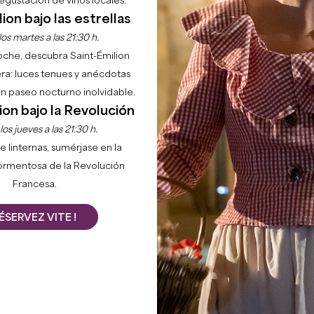
gustación de vinos locales.
ion bajo las estrellas
os martes a las 21:30 h.
noche, descubra Saint-Émilion
ra: luces tenues y anécdotas
 un paseo nocturno inolvidable.
ion bajo la Revolución
os jueves a las 21:30 h.
e linternas, sumérjase en la
ormentosa de la Revolución
Francesa.
ÉSERVEZ VITE !