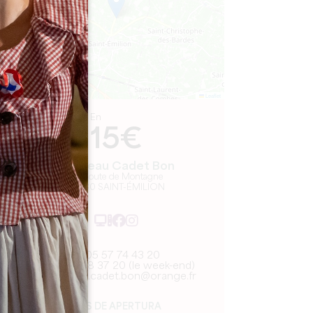
Leaflet
En
15€
Château Cadet Bon
38 Route de Montagne
33330 SAINT-ÉMILION
05 57 74 43 20
06 83 48 37 20 (le week-end)
chateau.cadet.bon@orange.fr
MES DE APERTURA