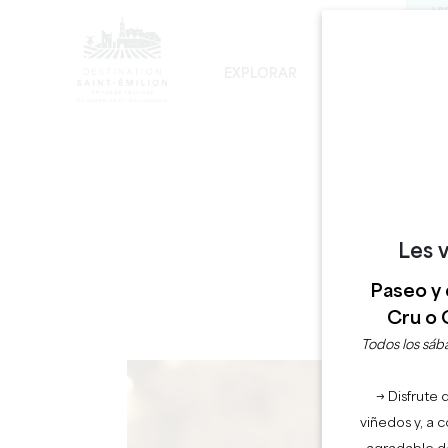
VI
EXPLORAR
PERMANECER
D
LOS INEVITABLES
DESARROLLO SOSTENIBLE
LA VISITA DE LA IGLESIA MONOLÍTICA
Les v
Paseo y 
Cru o 
Todos los sába
→ Disfrute 
viñedos y, a 