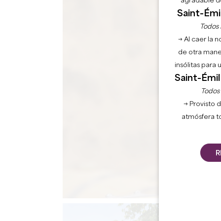
agradable de
Saint-Émil
Todos l
→ Al caer la 
de otra mane
insólitas para
Saint-Émil
Todos l
→ Provisto d
atmósfera t
R