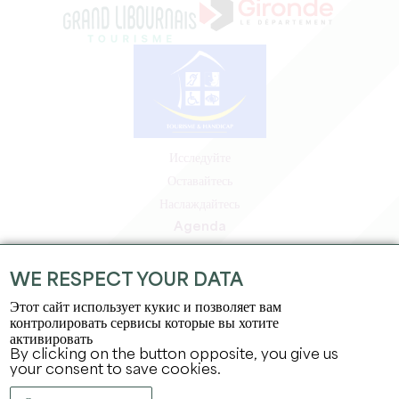
Исследуйте
Оставайтесь
Наслаждайтесь
Agenda
Зона профессионалов
Зона для участников
WE RESPECT YOUR DATA
Зона для прессы
Этот сайт использует кукис и позволяет вам
Вакансии и стажировки
контролировать сервисы которые вы хотите
активировать
Юридическая информация
By clicking on the button opposite, you give us
Политика конфиденциальности
your consent to save cookies.