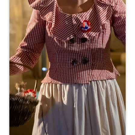
Leaflet
С сайта
15€
Château Cadet Bon
38 Route de Montagne
33330 SAINT-ÉMILION
05 57 74 43 20
06 83 48 37 20 (le week-end)
chateau.cadet.bon@orange.fr
МЕСЯЦ ОТКРЫТИЯ
Я
Ф
М
А
М
И
И
А
С
О
Н
Д
ДНИ ОТКРЫТИЯ
П
В
С
Ч
П
С
В
AM
AM
AM
AM
AM
AM
AM
PM
PM
PM
PM
PM
PM
PM