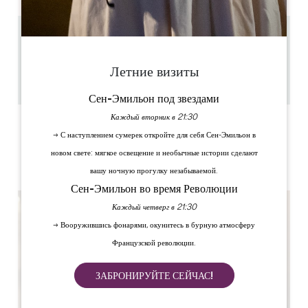
1.1 km
45 min
Летние визиты
12
Скопируйте GPS-код
Сен-Эмильон под звездами
Каждый вторник в 21:30
ЯРЛЫКИ
→ С наступлением сумерек откройте для себя Сен-Эмильон в
новом свете: мягкое освещение и необычные истории сделают
вашу ночную прогулку незабываемой.
Сен-Эмильон во время Революции
Каждый четверг в 21:30
→ Вооружившись фонарями, окунитесь в бурную атмосферу
Французской революции.
ЗАБРОНИРУЙТЕ СЕЙЧАС!