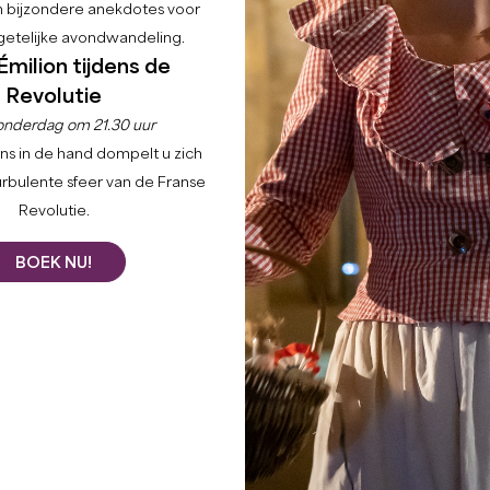
en bijzondere anekdotes voor
etelijke avondwandeling.
Émilion tijdens de
Revolutie
onderdag om 21.30 uur
ns in de hand dompelt u zich
urbulente sfeer van de Franse
Revolutie.
BOEK NU!