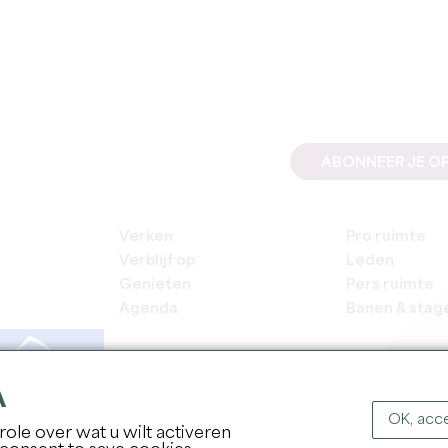
ABONNEER JE OP
Verken
Pro ruimte
Verblijf op
Leden
Genieten
Pers ruimte
Agenda
Banen & stag
A
OK, acce
ole over wat u wilt activeren
COPYR