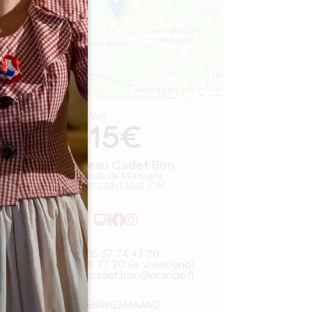
Leaflet
Van
15€
Château Cadet Bon
38 Route de Montagne
33330 SAINT-ÉMILION
05 57 74 43 20
06 83 48 37 20 (le week-end)
chateau.cadet.bon@orange.fr
OPENINGSMAAND