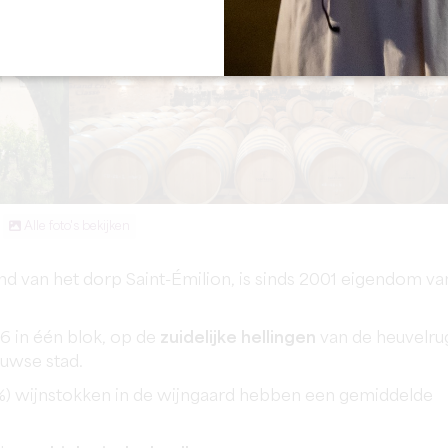
Alle foto's bekijken
and van het dorp Saint-Émilion, is sinds 2001 eigendom va
6 in één blok, op de
zuidelijke hellingen
van de heuvelru
euwse stad.
%) wijnstokken in de wijngaard hebben een gemiddelde