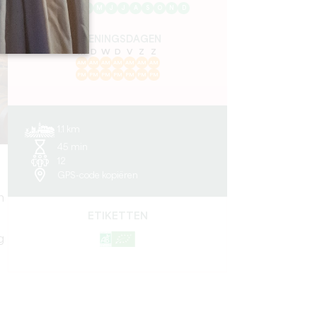
J
F
M
A
M
J
J
A
S
O
N
D
OPENINGSDAGEN
M
D
W
D
V
Z
Z
AM
AM
AM
AM
AM
AM
AM
PM
PM
PM
PM
PM
PM
PM
1.1 km
45 min
12
GPS-code kopiëren
n
ETIKETTEN
g