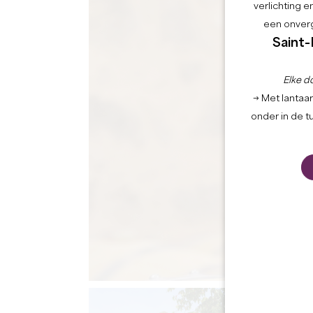
verlichting 
een onverg
Saint-
Elke d
→ Met lantaar
onder in de t