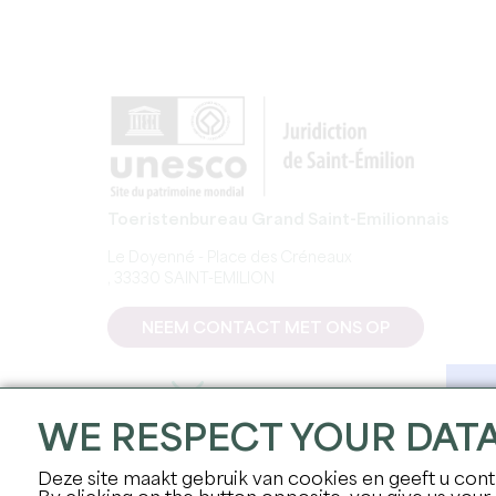
Toeristenbureau Grand Saint-Emilionnais
Le Doyenné - Place des Créneaux
, 33330 SAINT-EMILION
NEEM CONTACT MET ONS OP
WE RESPECT YOUR DAT
Deze site maakt gebruik van cookies en geeft u contr