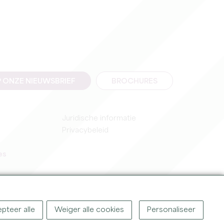
 ONZE NIEUWSBRIEF
BROCHURES
Juridische informatie
Privacybeleid
es
pteer alle
Weiger alle cookies
Personaliseer
IGHT ©
2026
OFFICE DE TOURISME DU GRAND SAINT-ÉMILIONNAIS