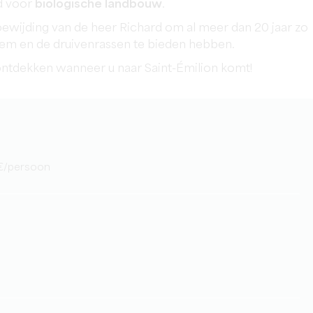
rd voor
biologische landbouw
.
 toewijding van de heer Richard om al meer dan 20 jaar zo
dem en de druivenrassen te bieden hebben.
 ontdekken wanneer u naar Saint-Émilion komt!
15€/persoon