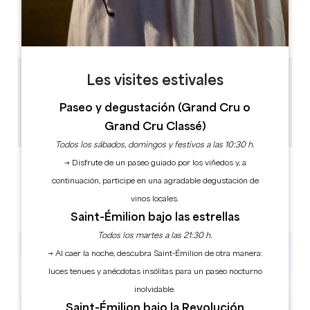
L
M
M
J
V
S
D
AM
AM
AM
AM
AM
AM
AM
PM
PM
PM
PM
PM
PM
PM
Les visites estivales
2.9 km
1h
Paseo y degustación (Grand Cru o
15
Grand Cru Classé)
Copiar código GPS
Todos los sábados, domingos y festivos a las 10:30 h.
→ Disfrute de un paseo guiado por los viñedos y, a
ETIQUETAS
continuación, participe en una agradable degustación de
vinos locales.
Saint-Émilion bajo las estrellas
Todos los martes a las 21:30 h.
→ Al caer la noche, descubra Saint-Émilion de otra manera:
luces tenues y anécdotas insólitas para un paseo nocturno
inolvidable.
Saint-Émilion bajo la Revolución