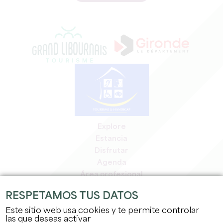
Explore
Estancia
Disfrutar
Agenda
Área profesional
Espacio miembros
RESPETAMOS TUS DATOS
Espacio prensa
Este sitio web usa cookies y te permite controlar
Empleo y prácticas
las que deseas activar
Información jurídica