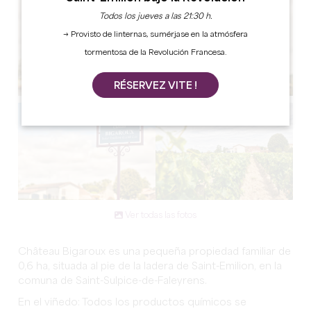
Todos los jueves a las 21:30 h.
→ Provisto de linternas, sumérjase en la atmósfera
tormentosa de la Revolución Francesa.
RÉSERVEZ VITE !
Ver todas las fotos
Château Bigaroux es una pequeña propiedad familiar de
0,6 ha, situada al pie de la ladera de Saint-Emilion, en la
comuna de Saint-Sulpice-de-Faleyrens.
En el viñedo: Todos los productos químicos se