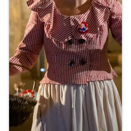
Leaflet
En
15€
Château Bigaroux
456 Route de Plaisance
33330 SAINT-SULPICE DE FALEYRENS
RESERVE
06 25 00 33 69
06 36 77 35 49
chateaubigaroux@gmail.com
MES DE APERTURA
E
F
M
A
M
J
J
A
S
O
N
D
DÍAS DE APERTURA