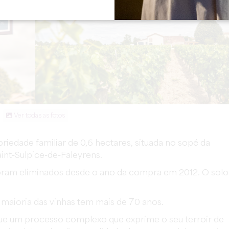
Ver todas as fotos
edade familiar de 0,6 hectares, situada no sopé da
int-Sulpice-de-Faleyrens.
oram eliminados desde o ano da compra em 2012. O solo
maioria das vinhas tem mais de 70 anos.
gue um processo complexo que exprime o seu terroir de