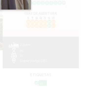
J
F
M
A
M
J
J
A
S
O
N
D
DIAS DE ABERTURA
S
T
Q
Q
S
S
D
AM
AM
AM
AM
AM
AM
AM
PM
PM
PM
PM
PM
PM
PM
2.9 km
1h
15
Copiar código GPS
ETIQUETAS