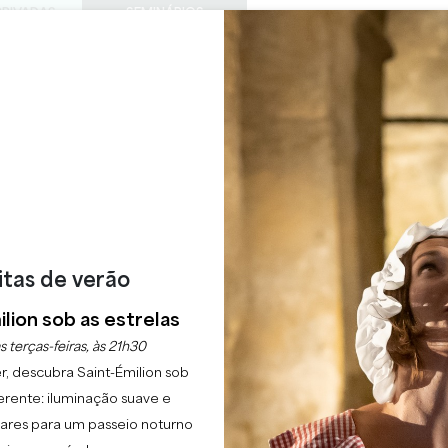
PRIVADAS
SEMINÁRIOS
ACESS
0
Cesto
A minha
LÍNGUA
ESFRUTAR
AGENDA
ESTE VERÃO
PT
CHÂTEAUX A VISITAR
22 RAISONS TO COME
CHÂTEAU BIGAROUX
SAINT-ÉMILION GRAND CRU
Início
Vinho
Château Bigaroux
itas de verão
lion sob as estrelas
escrição
Tarifas
Línguas
Métodos de pagamento
Serviç
s terças-feiras, às 21h30
r, descubra Saint-Émilion sob
erente: iluminação suave e
lgares para um passeio noturno