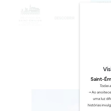
VISITAS 
DESCOBRIR
FICAR
D
DESENVOLVIMENTO SUSTENTÁVEL
A IGREJA MONOLÍTICA - DIGRESSÃO
Vis
Saint-Émi
D
Todas a
→ Ao anoitece
uma luz dif
histórias invu