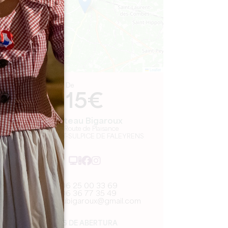
Leaflet
De
15€
Château Bigaroux
456 Route de Plaisance
33330 SAINT-SULPICE DE FALEYRENS
06 25 00 33 69
06 36 77 35 49
chateaubigaroux@gmail.com
MÊS DE ABERTURA