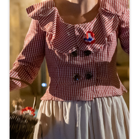
Leaflet
En
15€
MAUPERIER - Atelier d'assemblage
1 Mauperier Sud
33350 LES SALLES DE CASTILLON
RESERVE
06 64 14 70 28
06 08 06 04 60
thierry@mauperier.com
MES DE APERTURA
E
F
M
A
M
J
J
A
S
O
N
D
DÍAS DE APERTURA