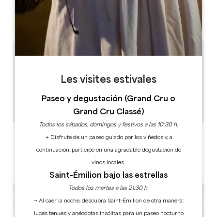
L
M
M
J
V
S
D
AM
AM
AM
AM
AM
AM
AM
PM
PM
PM
PM
PM
PM
PM
17 km
10h / 16h30
Les visites estivales
2h30
8
Paseo y degustación (Grand Cru o
24 hora(s) antes de la representación
Copiar código GPS
Grand Cru Classé)
Todos los sábados, domingos y festivos a las 10:30 h.
ETIQUETAS
→ Disfrute de un paseo guiado por los viñedos y, a
continuación, participe en una agradable degustación de
vinos locales.
Saint-Émilion bajo las estrellas
Todos los martes a las 21:30 h.
→ Al caer la noche, descubra Saint-Émilion de otra manera:
luces tenues y anécdotas insólitas para un paseo nocturno