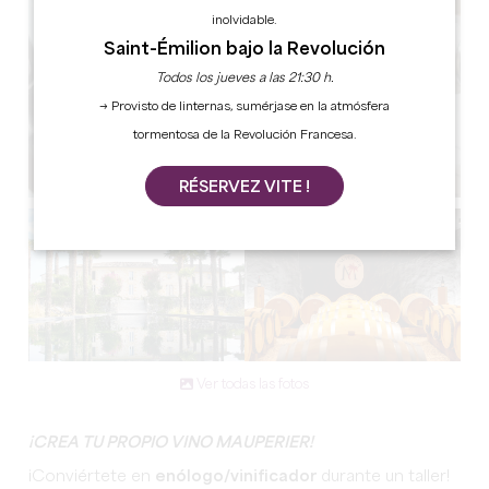
inolvidable.
Saint-Émilion bajo la Revolución
Todos los jueves a las 21:30 h.
→ Provisto de linternas, sumérjase en la atmósfera
tormentosa de la Revolución Francesa.
RÉSERVEZ VITE !
Ver todas las fotos
¡CREA TU PROPIO VINO MAUPERIER!
¡Conviértete en
enólogo/vinificador
durante un taller!