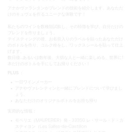
アナかヴァランタンがブレンドの技術を紹介します。あなただ
けのキュヴェを作るユニークな体験です！
私たちのワインを数種類試飲し、その特徴を学び、自分だけの
ブレンドを作りましょう。
テイスティングの後、お名前入りのラベルを貼ったあなただけ
のボトルを作り、コルク栓をし、ワックスシールを貼って仕上
げます。
数日後...あるいは数年後、大切な人と一緒に楽しめる、世界に1
本だけのボトルを手にしてお帰りください！
PLUS ：
一日ワインメーカー
アナやヴァレンティンと一緒にブレンドについて学びまし
ょう。
あなただけのオリジナルボトルをお持ち帰り
実用的な情報：
モペリエ（MAUPERIER）発 - 33350 レ・サール・ド・カ
スティヨン（Les Salles-de-Castillon