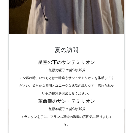
AM
AM
AM
AM
AM
AM
AM
PM
PM
PM
PM
PM
PM
PM
17 km
10h / 16h30
2h30
夏の訪問
8
24 開演1時間前
GPSコードをコピーする
星空の下のサンテミリオン
毎週火曜日 午後9時30分
→ 夕暮れ時、いつもとは一味違うサン・テミリオンを体感してく
ラベル
ださい。柔らかな照明とユニークな逸話が織りなす、忘れられな
い夜の散策をお楽しみください。
革命期のサン・テミリオン
毎週木曜日 午後9時30分
→ ランタンを手に、フランス革命の激動の雰囲気に浸りましょ
う。