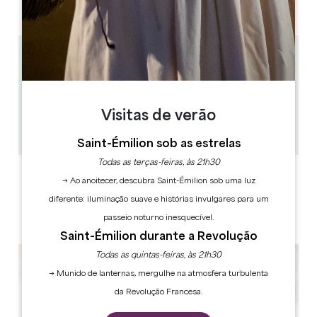
PM
PM
PM
PM
PM
PM
PM
17 km
10h / 16h30
2h30
8
Visitas de verão
24 hora(s) antes do espetáculo
Copiar código GPS
Saint-Émilion sob as estrelas
Todas as terças-feiras, às 21h30
ETIQUETAS
→ Ao anoitecer, descubra Saint-Émilion sob uma luz
diferente: iluminação suave e histórias invulgares para um
passeio noturno inesquecível.
Saint-Émilion durante a Revolução
Todas as quintas-feiras, às 21h30
→ Munido de lanternas, mergulhe na atmosfera turbulenta
da Revolução Francesa.