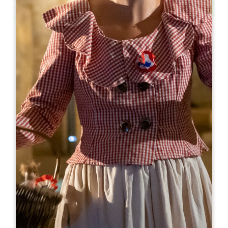
Leaflet
De
15€
MAUPERIER - Atelier d'assemblage
1 Mauperier Sud
33350 LES SALLES DE CASTILLON
06 64 14 70 28
06 08 06 04 60
thierry@mauperier.com
MÊS DE ABERTURA
J
F
M
A
M
J
J
A
S
O
N
D
DIAS DE ABERTURA
S
T
Q
Q
S
S
D
AM
AM
AM
AM
AM
AM
AM