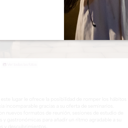
Ver todas las fotos
 este lugar le ofrece la posibilidad de romper los hábitos
ia incomparable gracias a su oferta de seminarios.
con nuevos formatos de reunión, sesiones de estudio de
s y gastronómicas para añadir un ritmo agradable a su
es y descubrimientos.