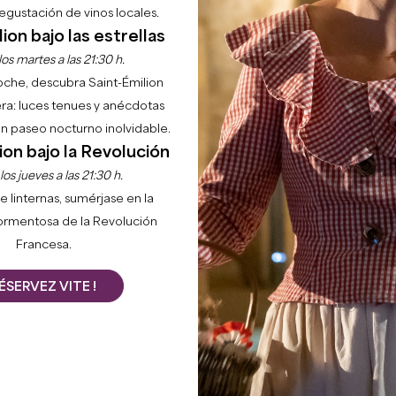
gustación de vinos locales.
ion bajo las estrellas
os martes a las 21:30 h.
noche, descubra Saint-Émilion
ra: luces tenues y anécdotas
 un paseo nocturno inolvidable.
ion bajo la Revolución
os jueves a las 21:30 h.
e linternas, sumérjase en la
ormentosa de la Revolución
Francesa.
ÉSERVEZ VITE !