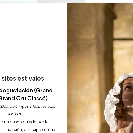
SITAS PRIVADAS
SEMINARIOS
0
Cesta
Météo
Mi sel
IDIOMA
DISFRUTAR
AGENDA
ESTE VERANO
ES
BODEGAS A VISITAR
JOYAS LOCALES
22 RAZONES PARA VENIR
¿LLUEVE EN SAINT-ÉMILION?
GROS MANSENG
SAINT-EMILION
isites estivales
Inicio
Ocio
Gros Manseng
degustación (Grand
Grand Cru Classé)
Descripción
dos, domingos y festivos a las
10:30 h.
de un paseo guiado por los
continuación, participe en una