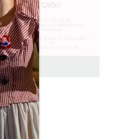
05 57 55 28 20
Pónganse en contacto con
nosotros
Capacidad de la sala en forma de U :
15
Capacidad del teatro : 40
10 km