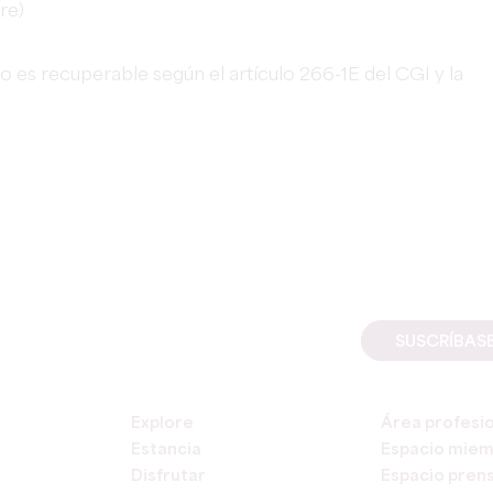
re)
 no es recuperable según el artículo 266-1E del CGI y la
SUSCRÍBAS
Explore
Área profesi
Estancia
Espacio mie
Disfrutar
Espacio pren