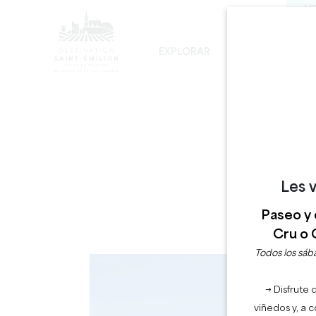
VI
EXPLORAR
PERMANECER
LOS INEVITABLES
DESARROLLO SOSTENIBLE
LA VISITA DE LA IGLESIA MONOLÍTICA
Les v
Paseo y 
Cru o 
Todos los sába
→ Disfrute 
viñedos y, a 