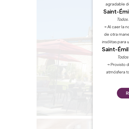
agradable de
Saint-Émil
Todos l
→ Al caer la 
de otra mane
insólitas para
Saint-Émil
Todos l
→ Provisto d
atmósfera t
R