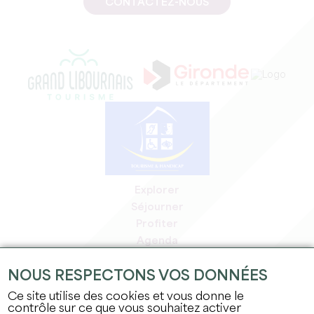
CONTACTEZ-NOUS
Explorer
Séjourner
Profiter
Agenda
Espace Pro
NOUS RESPECTONS VOS DONNÉES
Espace adhérents
Espace presse
Ce site utilise des cookies et vous donne le
contrôle sur ce que vous souhaitez activer
Emplois & stages