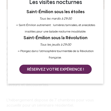
Les visites nocturnes
Saint-Émilion sous les étoiles
Voir toutes les photos
Tous les mardis à 21h30
→ Saint-Émilion autrement : lumières tamisées, et anecdotes
Organisez votre événement dans un lieu unique.
insolites pour une balade nocturne inoubliable.
Saint-Émilion sous la Révolution
Situé à 10 kilomètres de Saint-Émilion, ce lieu vous
Tous les jeudis à 21h30
propose de rompre les habitudes et de faire vivre à vos
→ Plongez dans l’atmosphère tourmentée de la Révolution
participants une expérience incomparable grâce à leur
française.
offre de séminaire. Vous apprécierez leurs solutions
inspirantes avec de nouveaux formats de réunion, demi-
journée ou journée d'étude, des pauses récréatives et
RÉSERVEZ VOTRE EXPÉRIENCE !
gourmandes pour rythmer agréablement votre
séminaire et vous savourerez un déjeuner tout en
saveurs et découvertes.
L'hébergement dispose de 7 chambres pour vous
accueillir pour un séminaire résidentiel.