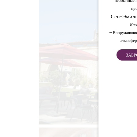
необычные и
про
Сен-Эмиль
Каж
→ Вооружившис
атмосфер
ЗАБР