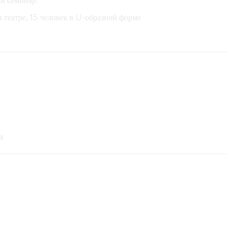
ти семинар.
в театре, 15 человек в U-образной форме
а