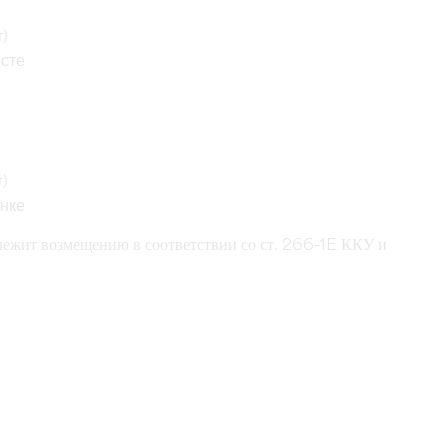
т)
исте
т)
анке
ежит возмещению в соответствии со ст. 266-1E ККУ и