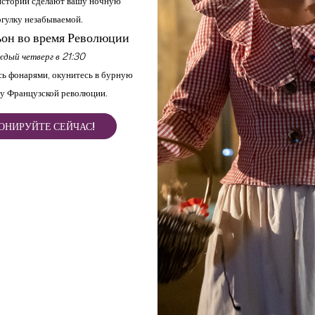
стории сделают вашу ночную
гулку незабываемой.
он во время Революции
дый четверг в 21:30
ь фонарями, окунитесь в бурную
у Французской революции.
ОНИРУЙТЕ СЕЙЧАС!