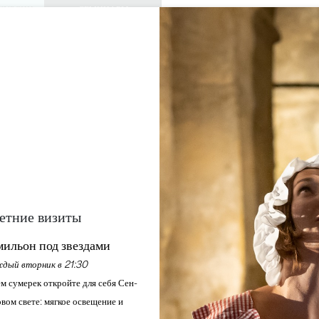
КУРСИИ
СЕМИНАРЫ
ДОСТУП ДЛЯ 
0
Корзина
Мой выбо
ЯЗЫК
RU
АЖДАЙТЕСЬ
ПОВЕСТКА ДНЯ
ЭТО ЛЕТО
ЗАМКИ ДЛЯ ПОСЕЩЕНИЯ
МЕСТНЫЕ ЖЕМЧУЖИНЫ
GROS MANSENG
SAINT-EMILION
Главная
Досуг
Gros Manseng
етние визиты
Описание
ильон под звездами
дый вторник в 21:30
м сумерек откройте для себя Сен-
вом свете: мягкое освещение и