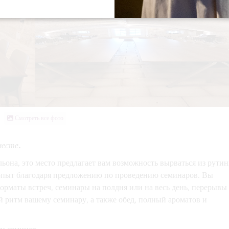
Смотреть все фото
месте.
ьона, это место предлагает вам возможность вырваться из рути
опыт благодаря предложению по проведению семинаров. Вы
рматы встреч, семинары на полдня или на весь день, перерывы
й ритм вашему семинару, а также обед, полный ароматов и