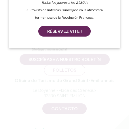
Todos los jueves a las 21:30 h.
→ Provisto de linternas, sumérjase en la atmósfera
tormentosa de la Revolución Francesa.
RÉSERVEZ VITE !
SUSCRÍBASE A NUESTRO BOLETÍN
FOLLETOS
Oficina de Turismo de Grand Saint-Emilionnais
Le Doyenné - Place des Créneaux
33330 SAINT-EMILION
CONTACTO