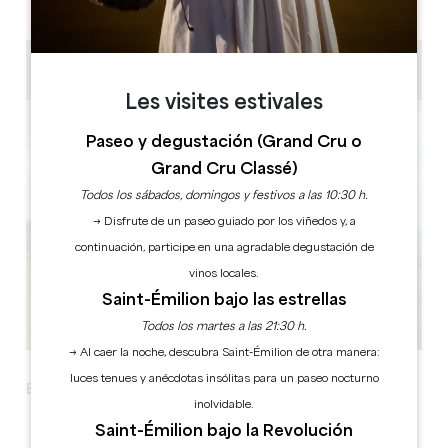
2h30 à 3h00
Les visites estivales
Paseo y degustación (Grand Cru o
Grand Cru Classé)
Todos los sábados, domingos y festivos a las 10:30 h.
→ Disfrute de un paseo guiado por los viñedos y, a
continuación, participe en una agradable degustación de
vinos locales.
Saint-Émilion bajo las estrellas
Todos los martes a las 21:30 h.
→ Al caer la noche, descubra Saint-Émilion de otra manera:
luces tenues y anécdotas insólitas para un paseo nocturno
Este programa esta solo disponible en frances.
inolvidable.
Saint-Émilion bajo la Revolución