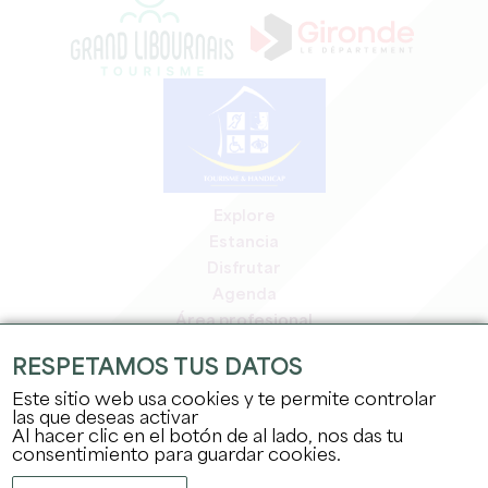
Explore
Estancia
Disfrutar
Agenda
Área profesional
Espacio miembros
RESPETAMOS TUS DATOS
Espacio prensa
Este sitio web usa cookies y te permite controlar
Empleo y prácticas
las que deseas activar
Información jurídica
Al hacer clic en el botón de al lado, nos das tu
Política de confidencialidad
consentimiento para guardar cookies.