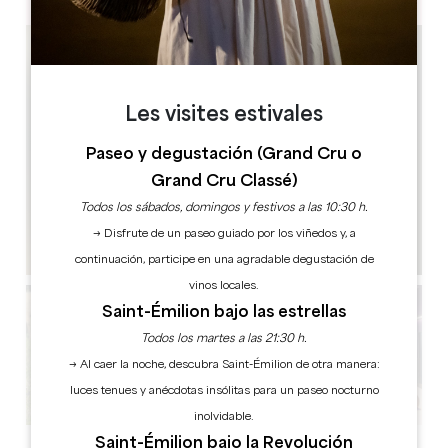
Les visites estivales
Paseo y degustación (Grand Cru o
Grand Cru Classé)
Todos los sábados, domingos y festivos a las 10:30 h.
→ Disfrute de un paseo guiado por los viñedos y, a
continuación, participe en una agradable degustación de
vinos locales.
Saint-Émilion bajo las estrellas
Todos los martes a las 21:30 h.
→ Al caer la noche, descubra Saint-Émilion de otra manera:
luces tenues y anécdotas insólitas para un paseo nocturno
inolvidable.
Saint-Émilion bajo la Revolución
Ver todas las fotos