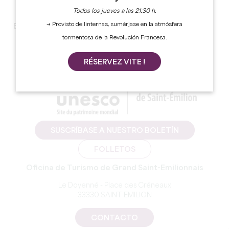
Todos los jueves a las 21:30 h.
→ Provisto de linternas, sumérjase en la atmósfera
Este programa está disponible sólo en francés.
tormentosa de la Revolución Francesa.
RÉSERVEZ VITE !
SUSCRÍBASE A NUESTRO BOLETÍN
FOLLETOS
Oficina de Turismo de Grand Saint-Emilionnais
Le Doyenné - Place des Créneaux
33330 SAINT-EMILION
CONTACTO