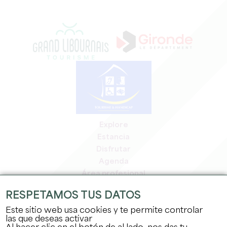
Explore
Estancia
Disfrutar
Agenda
Área profesional
Espacio miembros
RESPETAMOS TUS DATOS
Espacio prensa
Este sitio web usa cookies y te permite controlar
Empleo y prácticas
las que deseas activar
Información jurídica