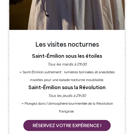
Une sélection d'activités thématiques autour du RSE et
bien-être
Notre devise ? Vous proposer des animations éco-
responsables ludiques, originales et inventives autour
de la nature, du bien-être et de l'écologie. Notre
Les visites nocturnes
objectif est de créer des émotions, surprises et de la
convivialité pour faire de vos évènements un moment
Saint-Émilion sous les étoiles
unique partagé tous ensemble.
Tous les mardis à 21h30
→ Saint-Émilion autrement : lumières tamisées, et anecdotes
Plusieurs types d'activités possibles :
insolites pour une balade nocturne inoubliable.
Saint-Émilion sous la Révolution
Tous les jeudis à 21h30
- Escape Game Nature :
Résolvez les énigmes de ce
→ Plongez dans l’atmosphère tourmentée de la Révolution
challenge en équipe et tenter de libérer le trésor
écologique !
française.
RÉSERVEZ VOTRE EXPÉRIENCE !
- Wine in Black :
Vivez une expérience unique de pleine