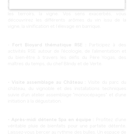
connexion avec la nature et la vigne! Un bandeau sur les
yeux, vous vivez une connexion intense avec la nature,
les terroirs, la vigne. Vos sens exacerbés, vous
découvrirez les différents arômes du vin issu de la
vigne, la vinification et l’élevage en barrique.
-
Fort Bioyard thématique RSE :
Participez à des
activités RSE autour de l'écologie, de l'alimentation et
du bien-être à travers les défis du Père Yogas, des
maîtres du temps, du chef Blindy et de Verte.
- Visite assemblage au Château :
Visite du parc du
château, du vignoble et des installations techniques
suivie d'un atelier assemblage "monocépages" et d'une
initiation à la dégustation.
- Après-midi détente Spa en équipe :
Profitez d’une
véritable pluie de bienfaits pour une parfaite détente.
Laissez-vous bercer au rythme des bulles. Un espace de