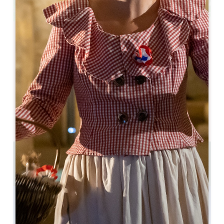
Leaflet
Hôtel 3 étoiles dans le vignoble
Puisseguin
33570 Puisseguin
05 57 55 28 20
Pónganse en contacto con nosotros
Capacidad de la sala en forma de U : 20
Capacidad del teatro : 40
11.5 km
Copiar código GPS