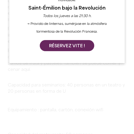
inolvidable.
Durante un día o una estancia más larga, le acogerá la
calma de este castillo del siglo XVI para vivir una
Saint-Émilion bajo la Revolución
experiencia gastronómica, cultural y de convivencia. A
Todos los jueves a las 21:30 h.
sólo 10 minutos de Saint-Émilion.
→ Provisto de linternas, sumérjase en la atmósfera
Podrá relajarse en la piscina exterior con
tormentosa de la Revolución Francesa.
impresionantes vistas a los viñedos de los alrededores,
en la sala de billar o en el jardín con terraza.
RÉSERVEZ VITE !
El restaurante del hotel sirve todos los días un
desayuno bufé con productos caseros, incluidos
zumos de fruta y pasteles. También se puede comer y
cenar aquí.
Capacidad para seminarios: 40 personas en un teatro y
20 personas en forma de U
Equipamiento : pantalla, cartón, conexión wifi