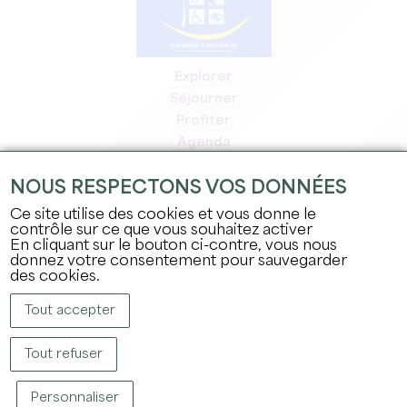
Explorer
Séjourner
Profiter
Agenda
Espace Pro
NOUS RESPECTONS VOS DONNÉES
Espace adhérents
Espace presse
Ce site utilise des cookies et vous donne le
contrôle sur ce que vous souhaitez activer
Emplois & stages
En cliquant sur le bouton ci-contre, vous nous
Mentions légales
donnez votre consentement pour sauvegarder
Politique de confidentialité
des cookies.
Tout accepter
Tout refuser
Personnaliser
COPYRIGHT © 2026 OFFICE DE TOURISME DU GRAND SAINT-ÉMILIONNAIS