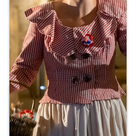
Leaflet
Hôtel 3 étoiles dans le vignoble
Puisseguin
33570 Puisseguin
05 57 55 28 20
Contactez-nous
Capacité salle en U : 20
Capacité salle en théatre : 40
11.5 km
Copier code GPS