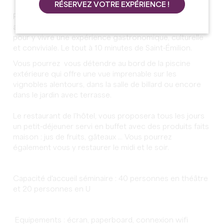
RÉSERVEZ VOTRE EXPÉRIENCE !
Pour une journée ou pour un séjour, vous serez
accueillis dans le calme de ce château du XVIe siècle
pour y vivre une expérience gastronomique, culturelle
et conviviale. Le tout à 10 minutes de Saint-Émilion.
Vous pourrez vous détendre au bord de la piscine
extérieure qui offre une vue imprenable sur les
vignobles alentours, dans la salle de billard ou encore
dans le jardin avec terrasse.
Le restaurant de l'hôtel, vous proposera tous les jours
un petit-déjeuner servi en buffet avec des produits faits
maison : jus de fruits, gâteaux ... Vous pourrez
également vous y restaurer le midi et le soir.
Capacité d'accueil séminaire : 40 personnes en théâtre
et 20 personnes en U
Equipements : écran, paperboard, connexion wifi