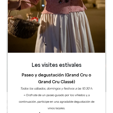
Espace exposition M.Druon, centre culturel, 12 Rue Saint-
Jean, 33230 Coutras
Les visites estivales
Paseo y degustación (Grand Cru o
Grand Cru Classé)
Todos los sábados, domingos y festivos a las 10:30 h.
→ Disfrute de un paseo guiado por los viñedos y, a
El objetivo de este gran acontecimiento de las artes
continuación, participe en una agradable degustación de
plásticas y visuales y de las representaciones artísticas
vinos locales.
es poner de relieve la creatividad y el talento de los