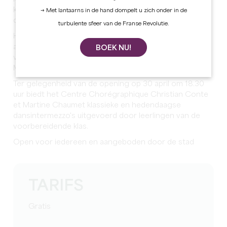
kunstenaars uit de regio Nieuw Aquitanië en daarbuiten
→ Met lantaarns in de hand dompelt u zich onder in de
onder de aandacht te brengen.
turbulente sfeer van de Franse Revolutie.
Het thema van deze zesde editie van Printemps des
arts is 'Hors les murs' (Buiten de muren), te ontdekken
BOEK NU!
van 30 april tot 23 mei in de expositieruimte van
Maurice Druon.
Ter gelegenheid van de opening op 30 april om 18.30
uur biedt het Centre Chorégraphique Christian Conte
et Martine Chaumet klassieke en hedendaagse
dansintermezzo's uitgevoerd door leerlingen van de
voorbereidende klas.
Open voor iedereen en aangeboden door de stad
TARIFS
Gratis