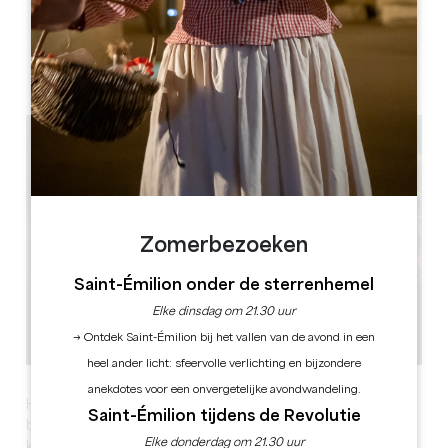
Espace exposition M.Druon, centre culturel, 12 Rue Saint-
Jean, 33230 Coutras
Zomerbezoeken
Saint-Émilion onder de sterrenhemel
Elke dinsdag om 21.30 uur
→ Ontdek Saint-Émilion bij het vallen van de avond in een
heel ander licht: sfeervolle verlichting en bijzondere
anekdotes voor een onvergetelijke avondwandeling.
Het doel van dit grote evenement dat zich richt op
Saint-Émilion tijdens de Revolutie
beeldende en visuele kunst en optredens van
Elke donderdag om 21.30 uur
kunstenaars is om de creativiteit en talenten van