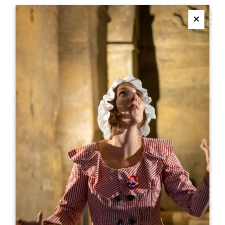
M
Ferme
芸術の春
+
−
Leaflet