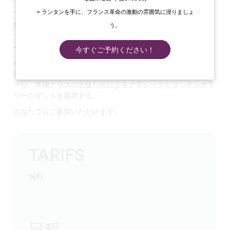
ことである。
→ ランタンを手に、フランス革命の激動の雰囲気に浸りましょ
第6回目となる今回のテーマは「Hors les murs」（壁の外）
う。
で、4月30日から5月23日までモーリス・ドルオンの展示スペ
ースで開催される。
今すぐご予約ください！
4月30日午後6時30分からのオープニングに合わせ、
Christian Conte et Martine Chaumetコレグラフ・センタ
ーが、準備クラスの生徒たちによるクラシックとコンテンポラ
リーのダンスを披露する。
どなたでもご参加いただけます。
TARIFS
無料