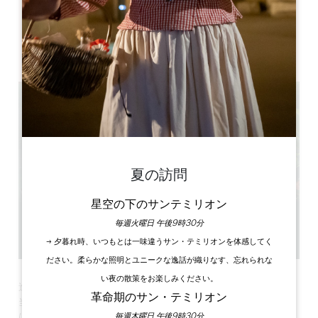
Espace exposition M.Druon, centre culturel, 12 Rue Saint-
Jean, 33230 Coutras
夏の訪問
星空の下のサンテミリオン
毎週火曜日 午後9時30分
→ 夕暮れ時、いつもとは一味違うサン・テミリオンを体感してく
ださい。柔らかな照明とユニークな逸話が織りなす、忘れられな
い夜の散策をお楽しみください。
造形芸術、視覚芸術、アーティストのパフォーマンスに焦点を
革命期のサン・テミリオン
当てたこの一大イベントの目的は、ニュー・アキテーヌ地方を
はじめとするアーティストの創造性と才能にスポットを当てる
毎週木曜日 午後9時30分