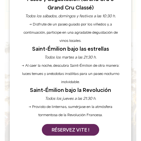
Grand Cru Classé)
Todos los sábados, domingos y festivos a las 10:30 h.
→ Disfrute de un paseo guiado por los viñedos y, a
continuación, participe en una agradable degustación de
vinos locales.
Saint-Émilion bajo las estrellas
Todos los martes a las 21:30 h.
AGENDA
→ Al caer la noche, descubra Saint-Émilion de otra manera:
luces tenues y anécdotas insólitas para un paseo nocturno
inolvidable.
Saint-Émilion bajo la Revolución
Todos los jueves a las 21:30 h.
→ Provisto de linternas, sumérjase en la atmósfera
tormentosa de la Revolución Francesa.
RÉSERVEZ VITE !