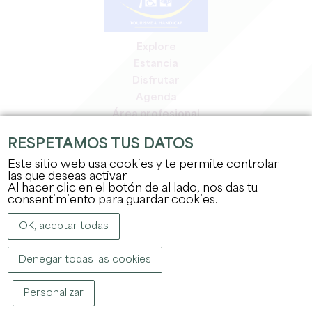
Explore
Estancia
Disfrutar
Agenda
Área profesional
Espacio miembros
RESPETAMOS TUS DATOS
Espacio prensa
Este sitio web usa cookies y te permite controlar
Empleo y prácticas
las que deseas activar
Información jurídica
Al hacer clic en el botón de al lado, nos das tu
Política de confidencialidad
consentimiento para guardar cookies.
OK, aceptar todas
Denegar todas las cookies
Personalizar
COPYRIGHT ©
2026
OFFICE DE TOURISME DU GRAND SAINT-ÉMILIONNAIS