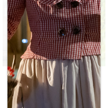
今日酒庄
您不知道该参观哪些城堡？
h
h
旅游局帮助您做出选择！
h
h
h
h
ht
ht
h
h