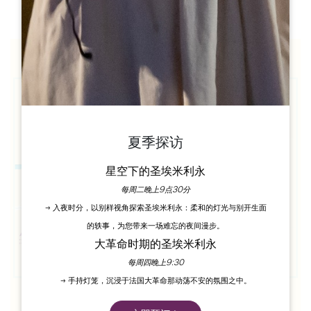
夏季探访
星空下的圣埃米利永
每周二晚上9点30分
→ 入夜时分，以别样视角探索圣埃米利永：柔和的灯光与别开生面
的轶事，为您带来一场难忘的夜间漫步。
大革命时期的圣埃米利永
每周四晚上9:30
→ 手持灯笼，沉浸于法国大革命那动荡不安的氛围之中。