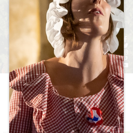
h
h
h
ht
h
参观
酒庄TO