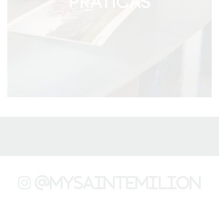
PRÁTICAS
@mysaintemilion