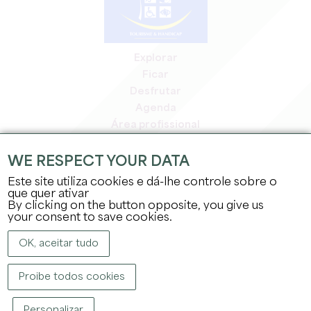
Explorar
Ficar
Desfrutar
Agenda
Área profissional
Área de membros
Área de imprensa
WE RESPECT YOUR DATA
Empregos e estágios
Este site utiliza cookies e dá-lhe controle sobre o
Informação jurídica
que quer ativar
By clicking on the button opposite, you give us
Política de privacidade
your consent to save cookies.
OK, aceitar tudo
Proibe todos cookies
DIREITOS DE AUTOR ©
2026
GABINETE DE TURISMO DO GRANDE SAINT-
Personalizar