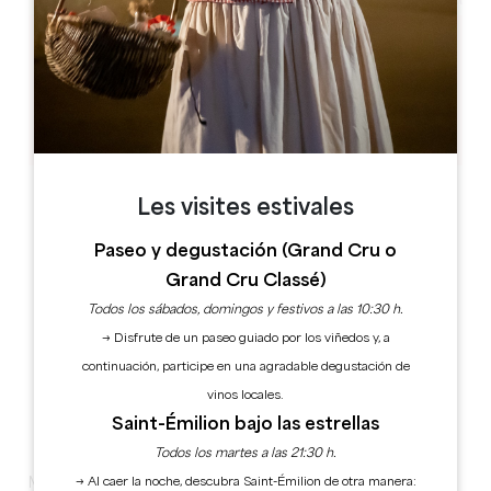
Leaflet
Capitourlan
33350 Castillon-la-Bataille
Les visites estivales
Paseo y degustación (Grand Cru o
Grand Cru Classé)
Todos los sábados, domingos y festivos a las 10:30 h.
→ Disfrute de un paseo guiado por los viñedos y, a
continuación, participe en una agradable degustación de
vinos locales.
Saint-Émilion bajo las estrellas
Todos los martes a las 21:30 h.
→ Al caer la noche, descubra Saint-Émilion de otra manera:
Mercadillo-graneros en Captiourlan (Castillon-la-