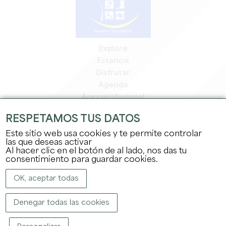
Explore
Estancia
Disfrutar
Agenda
Área profesional
Espacio miembros
RESPETAMOS TUS DATOS
Espacio prensa
Este sitio web usa cookies y te permite controlar
Empleo y prácticas
las que deseas activar
Información jurídica
Al hacer clic en el botón de al lado, nos das tu
Política de confidencialidad
consentimiento para guardar cookies.
OK, aceptar todas
Denegar todas las cookies