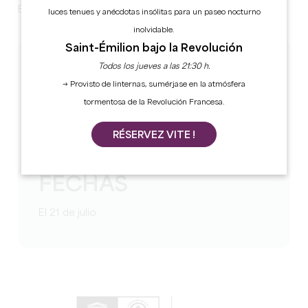
Bataille) con bar y restauración.
luces tenues y anécdotas insólitas para un paseo nocturno
inolvidable.
Saint-Émilion bajo la Revolución
TARIFS
Todos los jueves a las 21:30 h.
→ Provisto de linternas, sumérjase en la atmósfera
Entrada Libre
tormentosa de la Revolución Francesa.
2 € por metro lineal/ 10 € por 6 metros
RÉSERVEZ VITE !
FECHAS
El 21 de julio