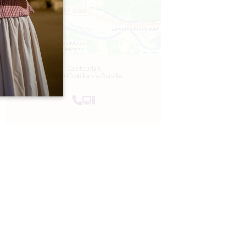
Leaflet
Capitourlan
33350 Castillon-la-Bataille