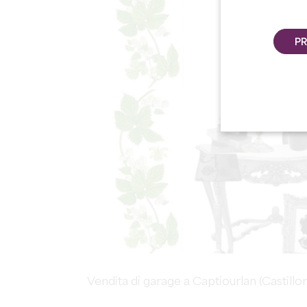
PR
Vendita di garage a Captiourlan (Castillon