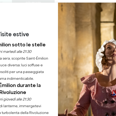
TE
SEMINARI
ACCESSO DEI PROF
0
ORDINE DEL
Cestino
La mia 
LINGUA
GODERE
QUEST'ESTATE
IT
GIORNO
CASTELLI DA VISITARE
GEMME LOCALI
22 RAGIONI PER VENIRE
isite estive
TA GARAGE A CAPTI
ilion sotto le stelle
i martedì alle 21:30
la sera, scoprite Saint-Émilion
Casa
Ordine del giorno
Vendita garage a Captiourlan
luce diversa: luci soffuse e
nsoliti per una passeggiata
urna indimenticabile.
Émilion durante la
Rivoluzione
i giovedì alle 21:30
di lanterne, immergetevi
a turbolenta della Rivoluzione