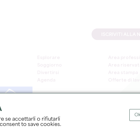
ISCRIVITI ALL
Esplorare
Area professi
Soggiorno
Area riservata
Divertirsi
Area stampa
Agenda
Offerte di la
A
Ok
 se accettarli o rifiutarli
COPYRI
 consent to save cookies.