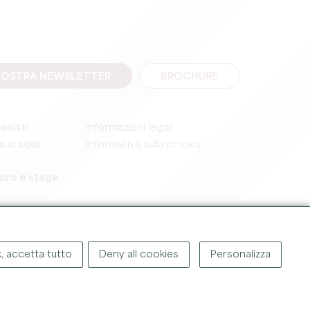
A NOSTRA NEWSLETTER
BROCHURE
onisti
Informazioni legali
 ai soci
Informativa sulla privacy
voro e stage
, accetta tutto
Deny all cookies
Personalizza
GHT ©
2026
UFFICIO DEL TURISMO DEL GRAND SAINT-ÉMILIONNAIS