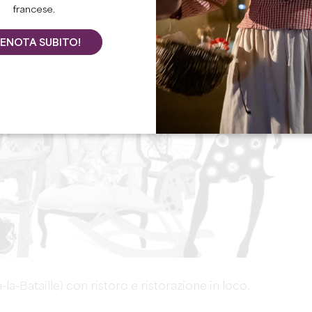
francese.
ENOTA SUBITO!
-la-Bataille) con ristoro e ristorazione in loco.