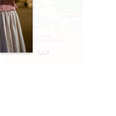
Leaflet
Capitourlan
33350 Castillon-la-Bataille