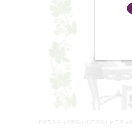
卡普蒂乌兰（卡斯蒂永-拉巴泰勒）的车库拍