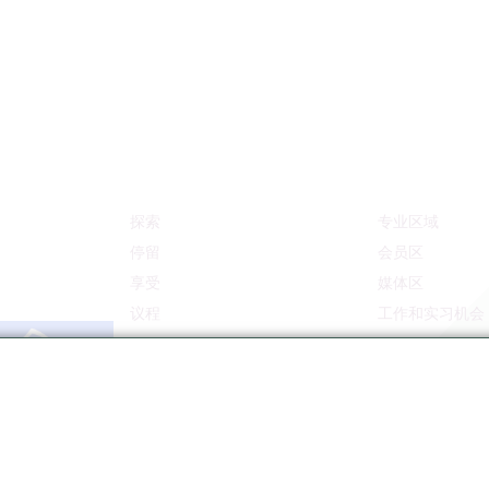
探索
专业区域
停留
会员区
享受
媒体区
议程
工作和实习机会