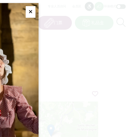
专业人员访问
会员区
环保模式
无障碍
无障碍
Fermer
Re
0
篮子
我的选择
门票
礼品盒
CN
语言
+
−