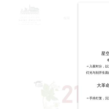
发现
停留
星
→ 入夜时分，
灯光与别开生面
大革
→ 手持灯笼，