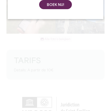
BOEK NU!
Alle foto's bekijken
TARIFS
Details: A partir de 10€