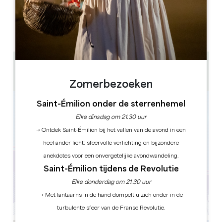
OPENINGSDAGEN
M
D
W
D
V
Z
Z
AM
AM
AM
AM
AM
AM
AM
PM
PM
PM
PM
PM
PM
PM
1h30 - 2h
de 2 à 6 personnes par équipe
Zomerbezoeken
Saint-Émilion onder de sterrenhemel
Elke dinsdag om 21.30 uur
→ Ontdek Saint-Émilion bij het vallen van de avond in een
heel ander licht: sfeervolle verlichting en bijzondere
anekdotes voor een onvergetelijke avondwandeling.
Saint-Émilion tijdens de Revolutie
Elke donderdag om 21.30 uur
→ Met lantaarns in de hand dompelt u zich onder in de
turbulente sfeer van de Franse Revolutie.