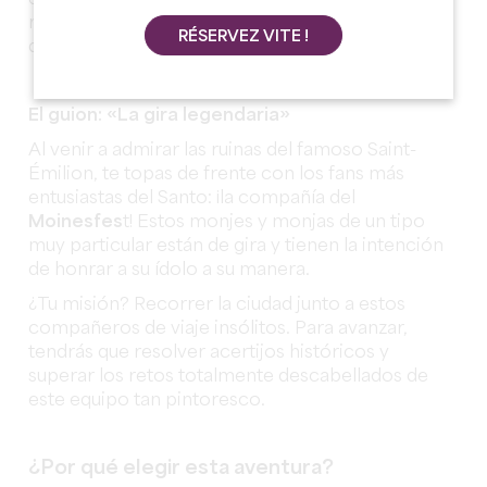
rock, prepárate para una inmersión insólita
RÉSERVEZ VITE !
donde la historia se mezcla con el humor.
El guion: «La gira legendaria»
Al venir a admirar las ruinas del famoso Saint-
Émilion, te topas de frente con los fans más
entusiastas del Santo: ¡la compañía del
Moinesfes
t! Estos monjes y monjas de un tipo
muy particular están de gira y tienen la intención
de honrar a su ídolo a su manera.
¿Tu misión? Recorrer la ciudad junto a estos
compañeros de viaje insólitos. Para avanzar,
tendrás que resolver acertijos históricos y
superar los retos totalmente descabellados de
este equipo tan pintoresco.
¿Por qué elegir esta aventura?