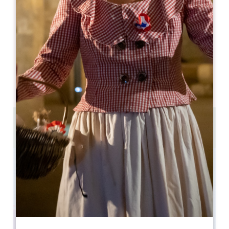
lucile.bregeon@digitalescapade.com
MES DE APERTURA
E
F
M
A
M
J
J
A
S
O
N
D
DÍAS DE APERTURA
L
M
M
J
V
S
D
AM
AM
AM
AM
AM
AM
AM
PM
PM
PM
PM
PM
PM
PM
1h30 - 2h
de 2 à 6 personnes par équipe