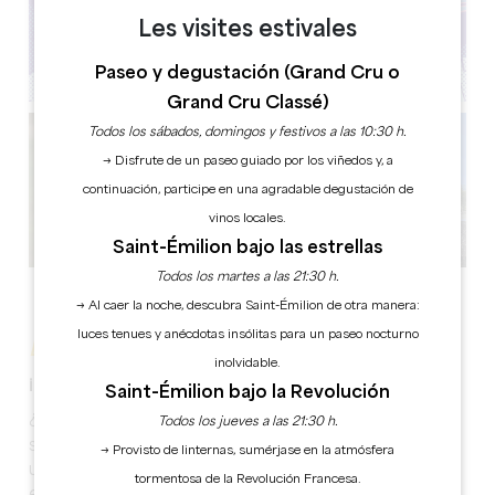
Les visites estivales
Paseo y degustación (Grand Cru o
Grand Cru Classé)
Todos los sábados, domingos y festivos a las 10:30 h.
→ Disfrute de un paseo guiado por los viñedos y, a
continuación, participe en una agradable degustación de
vinos locales.
Saint-Émilion bajo las estrellas
Todos los martes a las 21:30 h.
Ver todas las fotos
→ Al caer la noche, descubra Saint-Émilion de otra manera:
luces tenues y anécdotas insólitas para un paseo nocturno
ESCAPE THE CITY - LA GIRA LEGENDARIA
inolvidable.
¡La aventura más alocada de la ciudad!
Saint-Émilion bajo la Revolución
¿Pensabas descubrir Saint-Émilion con calma y
Todos los jueves a las 21:30 h.
serenidad? Pero no contabas con la llegada de
→ Provisto de linternas, sumérjase en la atmósfera
una tropa de peregrinos de un nuevo tipo. Entre
tormentosa de la Revolución Francesa.
el patrimonio mundial de la UNESCO y la cultura