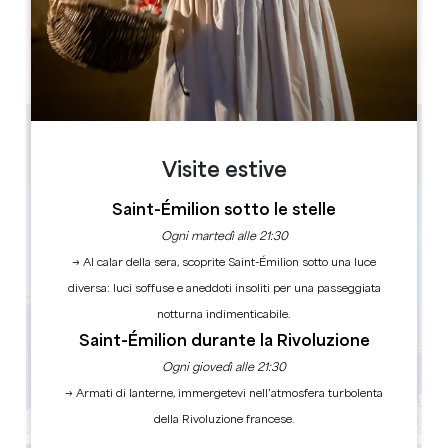
GIORNI DI APERTURA
L
M
M
G
V
S
D
AM
AM
AM
AM
AM
AM
AM
PM
PM
PM
PM
PM
PM
PM
1h30 - 2h
de 2 à 6 personnes par équipe
Visite estive
Saint-Émilion sotto le stelle
Ogni martedì alle 21:30
→ Al calar della sera, scoprite Saint-Émilion sotto una luce
diversa: luci soffuse e aneddoti insoliti per una passeggiata
notturna indimenticabile.
Saint-Émilion durante la Rivoluzione
Ogni giovedì alle 21:30
→ Armati di lanterne, immergetevi nell’atmosfera turbolenta
della Rivoluzione francese.