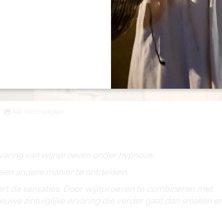
Alle foto's bekijken
rvaring van wijnproeven onder hypnose.
 een andere manier te ontdekken.
ert de sensaties. Door wijnproeven te combineren met
uwe zintuiglijke ervaring die verder gaat dan smaken e