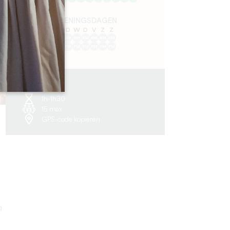
OPENINGSDAGEN
M
D
W
D
V
Z
Z
AM
AM
AM
AM
AM
AM
AM
PM
PM
PM
PM
PM
PM
PM
7.2 km
1h-1h30
15 max
GPS-code kopiëren
n