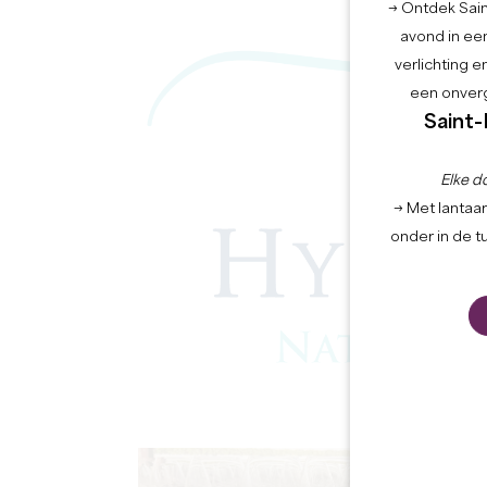
→ Ontdek Saint
avond in een
verlichting 
een onverg
Saint-
Elke d
→ Met lantaar
onder in de t