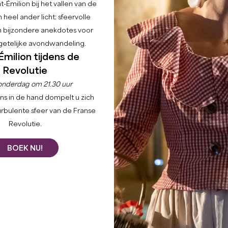
-Émilion bij het vallen van de
 heel ander licht: sfeervolle
en bijzondere anekdotes voor
etelijke avondwandeling.
Émilion tijdens de
Revolutie
onderdag om 21.30 uur
ns in de hand dompelt u zich
urbulente sfeer van de Franse
Revolutie.
BOEK NU!