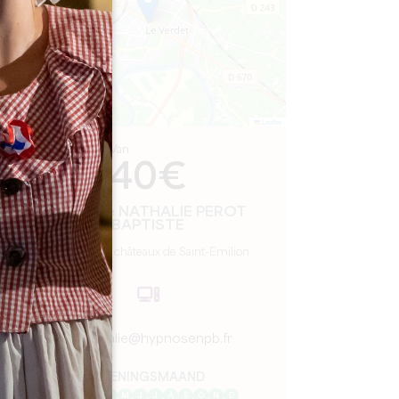
Leaflet
Van
40€
Hypnose NATHALIE PEROT
BAPTISTE
Vignobles et châteaux de Saint-Emilion
nathalie@hypnosenpb.fr
OPENINGSMAAND
J
F
M
A
M
J
J
A
S
O
N
D