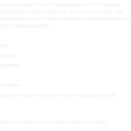
 een proces in van 'ontkoppeling' van omringende
uitsluitend kunnen richten op de nuances van de wijn.
lok transformeren in een zintuiglijke onderdompeling om
nstinctieve gevoelens.
aken
eelding
 iedereen
 en delen
gie en welzijn voor een intieme, rustgevende en
llende wijndomeinen en uitzonderlijke locaties