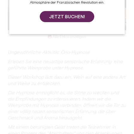
Atmosphäre der Französischen Revolution ein.
JETZT BUCHEN!
Alle Fotos anzeigen
Ungewöhnliche Aktivität: Öno-Hypnose
Erleben Sie eine neuartige sensorische Erfahrung: eine
geführte Weinprobe unter Hypnose.
Dieser Workshop lädt dazu ein, Wein auf eine andere Art
und Weise zu entdecken.
Die Hypnose ermöglicht es, die Sinne zu wecken und
die Empfindungen zu intensivieren. Indem wir die
Weinprobe mit Hypnose verbinden, öffnen wir die Tür zu
einer völlig neuen sensorischen Erfahrung, die über
Geschmack und Aroma hinausgeht.
Mit einem beruhigten Geist treten die Teilnehmer in
einen Prozess des "Abschaltens" von den Ablenkungen