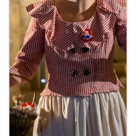
Leaflet
Ab
40€
Hypnose NATHALIE PEROT BAPTISTE
Vignobles et châteaux de Saint-Emilion
nathalie@hypnosenpb.fr
MONAT DER ERÖFFNUNG
J
F
M
A
M
J
J
A
S
O
N
D
TAGE DER ÖFFNUNG
M
D
M
D
F
S
S
AM
AM
AM
AM
AM
AM
AM
PM
PM
PM
PM
PM
PM
PM