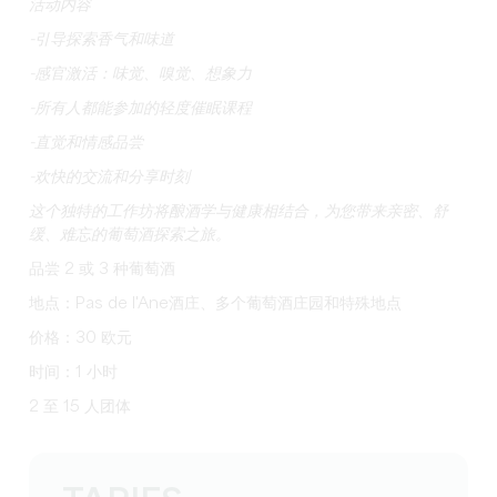
活动内容
-引导探索香气和味道
-感官激活：味觉、嗅觉、想象力
-所有人都能参加的轻度催眠课程
-直觉和情感品尝
-欢快的交流和分享时刻
这个独特的工作坊将酿酒学与健康相结合，为您带来亲密、舒
缓、难忘的葡萄酒探索之旅。
品尝 2 或 3 种葡萄酒
地点：Pas de l'Ane酒庄、多个葡萄酒庄园和特殊地点
价格：30 欧元
时间：1 小时
2 至 15 人团体