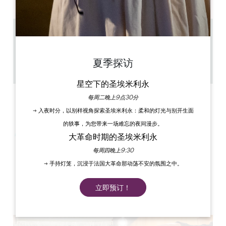
7.2 km
1h-1h30
15 max
夏季探访
复制 GPS 代码
星空下的圣埃米利永
每周二晚上9点30分
→ 入夜时分，以别样视角探索圣埃米利永：柔和的灯光与别开生面
的轶事，为您带来一场难忘的夜间漫步。
大革命时期的圣埃米利永
每周四晚上9:30
→ 手持灯笼，沉浸于法国大革命那动荡不安的氛围之中。
立即预订！