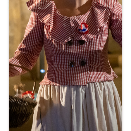
Leaflet
来自
40€
Hypnose NATHALIE PEROT BAPTISTE
Vignobles et châteaux de Saint-Emilion
nathalie@hypnosenpb.fr
开幕月份
一
二
三
四
五
六
七
八
九
十
十
十
开幕日
隆
星
星
星
星
星
星
AM
AM
AM
AM
AM
AM
AM
PM
PM
PM
PM
PM
PM
PM