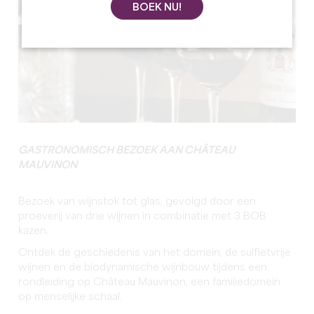
BOEK NU!
GASTRONOMISCH BEZOEK AAN CHÂTEAU
MAUVINON
Bezoek van wijnstok tot glas, gevolgd door een
proeverij van drie wijnen in combinatie met 3 BOB
kazen.
Ontdek de geschiedenis van het domein, de sulfietvrije
wijnen en de biodynamische wijnbouw tijdens een
rondleiding op Château Mauvinon, een familiedomein
op menselijke schaal.