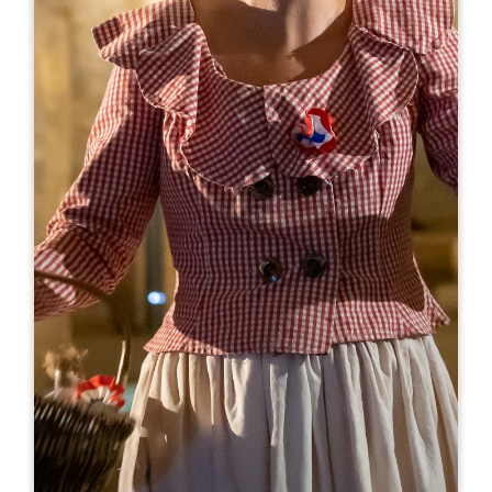
Leaflet
Van
20€
Visite gourmande - Château Mauvinon
217 Mauvinon
33330 SAINT-SULPICE DE FALEYRENS
06 10 84 03 97
brigitte@chateaumauvinon.com
OPENINGSMAAND
J
F
M
A
M
J
J
A
S
O
N
D
OPENINGSDAGEN
M
D
W
D
V
Z
Z
AM
AM
AM
AM
AM
AM
AM
PM
PM
PM
PM
PM
PM
PM