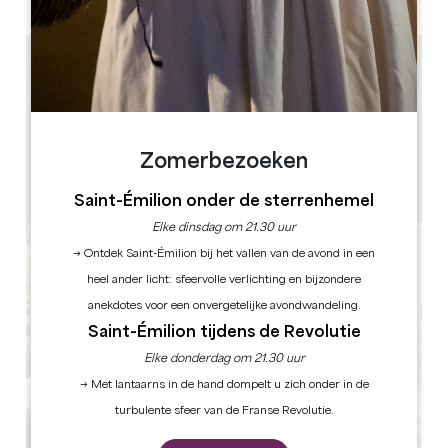
4.7 km
Van januari tot februari bezoeken in het Frans om
13u en 15u Vanaf 1 mei bezoeken in het Frans om 11u
en 15u, in het Engels om 13u en 16u30
11h, 13h, 15h & 16h30
1h
Zomerbezoeken
1 uur(en) voor de voorstelling
GPS-code kopiëren
Saint-Émilion onder de sterrenhemel
Elke dinsdag om 21.30 uur
→ Ontdek Saint-Émilion bij het vallen van de avond in een
heel ander licht: sfeervolle verlichting en bijzondere
anekdotes voor een onvergetelijke avondwandeling.
Saint-Émilion tijdens de Revolutie
Elke donderdag om 21.30 uur
→ Met lantaarns in de hand dompelt u zich onder in de
turbulente sfeer van de Franse Revolutie.