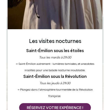
AM
AM
AM
AM
AM
AM
AM
PM
PM
PM
PM
PM
PM
PM
4.7 km
De janvier à février visites en français à 13h et 15h A
partir du 1er mai visites en français à 11h et 15h, en
anglais à 13h et 16h30
Les visites nocturnes
11h, 13h, 15h & 16h30
1h
Saint-Émilion sous les étoiles
1 heure(s) avant la prestation
Copier code GPS
Tous les mardis à 21h30
→ Saint-Émilion autrement : lumières tamisées, et anecdotes
insolites pour une balade nocturne inoubliable.
Saint-Émilion sous la Révolution
Tous les jeudis à 21h30
→ Plongez dans l’atmosphère tourmentée de la Révolution
française.
RÉSERVEZ VOTRE EXPÉRIENCE !