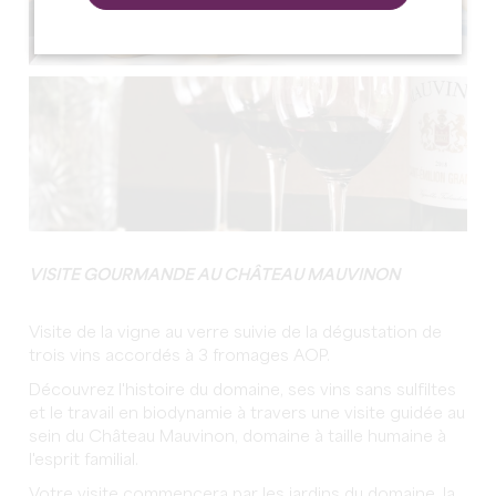
VISITE GOURMANDE AU CHÂTEAU MAUVINON
Visite de la vigne au verre suivie de la dégustation de
trois vins accordés à 3 fromages AOP.
Découvrez l'histoire du domaine, ses vins sans sulfiltes
et le travail en biodynamie à travers une visite guidée au
sein du Château Mauvinon, domaine à taille humaine à
l'esprit familial.
Votre visite commencera par les jardins du domaine, la