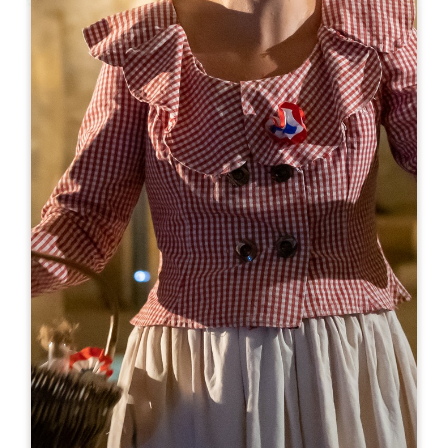
Leaflet
A partir de
20€
Visite gourmande - Château Mauvinon
217 Mauvinon
33330 SAINT-SULPICE DE FALEYRENS
RÉSERVER
06 10 84 03 97
brigitte@chateaumauvinon.com
MOIS D'OUVERTURE
J
F
M
A
M
J
J
A
S
O
N
D
JOURS D'OUVERTURE
L
M
M
J
V
S
D