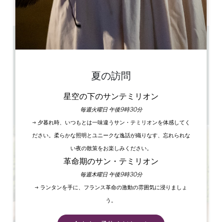
PM
PM
PM
PM
PM
PM
PM
4.7 km
1月～2月は午後1時と3時にフランス語で訪問 5月1日以降
は午前11時と午後3時にフランス語で、午後1時と4時半に
英語で訪問
夏の訪問
11h, 13h, 15h & 16h30
1h
星空の下のサンテミリオン
1 開演1時間前
GPSコードをコピーする
毎週火曜日 午後9時30分
→ 夕暮れ時、いつもとは一味違うサン・テミリオンを体感してく
ださい。柔らかな照明とユニークな逸話が織りなす、忘れられな
い夜の散策をお楽しみください。
革命期のサン・テミリオン
毎週木曜日 午後9時30分
→ ランタンを手に、フランス革命の激動の雰囲気に浸りましょ
う。