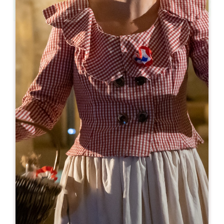
Leaflet
より
20€
Visite gourmande - Château Mauvinon
217 Mauvinon
33330 SAINT-SULPICE DE FALEYRENS
06 10 84 03 97
brigitte@chateaumauvinon.com
開幕月
1
2
3
4
5
6
7
8
9
1
1
1
開幕日
ル
火
水
木
金
土
日
AM
AM
AM
AM
AM
AM
AM