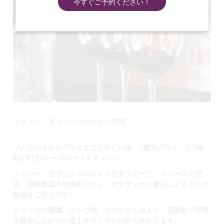
今すぐご予約ください！
シャトー・モヴィノンのグルメ訪問
ブドウの木からグラスまで見学した後、3種類のワインと3種
類のPDOチーズのテイスティング。
シャトー・モヴィノンのガイド付きツアーで、ドメーヌの歴
史、亜硫酸塩不使用のワイン、ビオディナミ農法によるブドウ
栽培をご覧ください。
ドメーヌの庭園、ブドウ畑、セラーから始まり、双眼鏡で野鳥
を観察しながらの屋上テラスでの試飲で終わります。