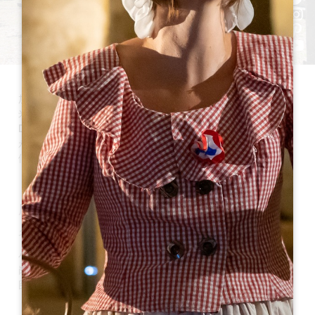
加尔德甘-图尔蒂拉克（Gardegan-et-Tourtirac）是大圣埃
米利永地区的一个小镇，隶属于多尔多涅省（Coteaux de
Dordogne）。它位于利布尔内以东 20 公里处，距圣埃米利
永 11 公里。面积为 960 公顷。目前，该镇有 286 名居民，他
们被称为加德加奈人（Gardeganais）和加德加奈人
（Gardeganaises）。
历史
名称的由来
小镇的名字源于拉皮埃尔城堡（La Pierrière）的一个岗哨，该
岗哨与势力庞大的塞古尔（Segur）家族有关。该市由加德干-
图尔蒂拉克（Gardegan-et-Tourtirac）合并而成。