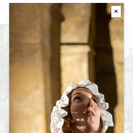
M
Ferme
加德干-图尔蒂拉克