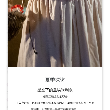
历史
加德干-托蒂拉克是一个葡萄种植区，似乎从史前时代起就有人
居住。
大革命期间，加尔德甘的圣马丁教区与图尔蒂拉克的圣皮埃尔教
区合并，形成了图尔蒂拉克市。第九年（1800 年），图尔蒂拉
克镇与加尔德甘镇合并，成为加尔德甘-图尔蒂拉克镇。
势力强大的 Segur 家族巩固了 Gardegan 的地位，并修建了
皮特雷城堡和拉皮埃尔城堡。La Pierrière 城堡很可能在 13 世
纪时就是加德甘的卫所。
自然遗产
该市拥有约 1 公里长的河流，主要包括利多尔河（Lidoire）和
勒丘特河（Lechout）。
夏季探访
葡萄园
星空下的圣埃米利永
加德干-图尔蒂拉克地区出产波尔多卡斯蒂永丘葡萄酒。
每周二晚上9点30分
景点
→ 入夜时分，以别样视角探索圣埃米利永：柔和的灯光与别开生面
圣马丁教堂（Saint Martin Church
）是一座罗马式教堂，具
的轶事，为您带来一场难忘的夜间漫步。