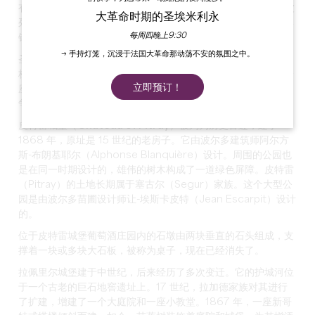
有普瓦捷文（Poitevin）风格的外墙、光拱门和单中殿。它已被
大革命时期的圣埃米利永
列为历史古迹。门的上方有装饰教堂中心的柱头。大钟及其方形
每周四晚上9:30
钟楼建于 1741 年。
→ 手持灯笼，沉浸于法国大革命那动荡不安的氛围之中。
圣皮埃尔教堂
始建于 12 世纪，是一座坚固的教堂。它有一个镶
板中殿、一个圆顶垂饰、一个拱顶圆顶和一个方形钟楼。这是一
立即预订！
座罗马式建筑，灵感来源于当地精神。教堂在 16 世纪的宗教战
争中被毁。
皮特雷城堡（Château of Pitray
）被列为历史古迹，建于
1868 年，原址是 15 世纪的老房子。它由波尔多建筑师阿尔方
斯-布朗基耶尔（Alphonse Blanquière）设计。周围的公园也
是在同一时期设计的，雄伟的树木构成了一道绿色屏障。皮特雷
（Pitray）的土地长期属于塞古尔（Segur）家族。这个大型公
园是由波尔多苗圃设计师让-埃斯卡皮特（Jean Escarpit）设计
的。
位于皮特雷城堡葡萄酒庄园内的
石墩
由两块垂直的石头组成，支
撑着一块或多块大石板，被称为桌子，现在已经消失了。
拉佩里尔城堡
建于中世纪，后来经历了多次变迁。它的护城河位
于一个古老的巨石地窖遗址上。17 世纪，拉加德家族对其进行
了扩建，增建了一个大庭院和一座小教堂。1867 年，一座新哥