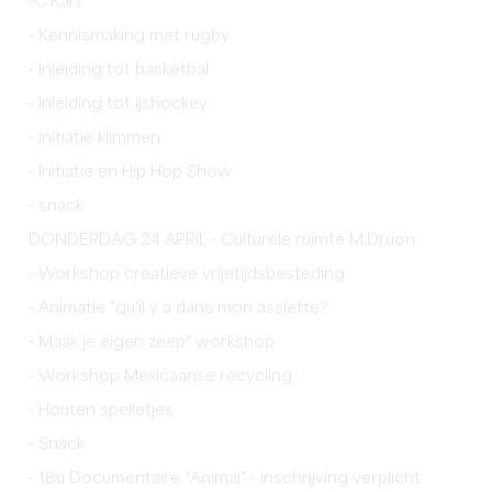
-C'Kart
- Kennismaking met rugby
- Inleiding tot basketbal
- Inleiding tot ijshockey
- Initiatie klimmen
- Initiatie en Hip Hop Show
- snack
DONDERDAG 24 APRIL - Culturele ruimte M.Druon
- Workshop creatieve vrijetijdsbesteding
- Animatie "qu'il y a dans mon assiette?
- Maak je eigen zeep" workshop
- Workshop Mexicaanse recycling
- Houten spelletjes
- Snack
- 18u Documentaire "Animal" - inschrijving verplicht