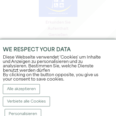
Erkunden Sie
Aufenthalt
Genießen
Tagesordnung
Profi-Bereich
WE RESPECT YOUR DATA
Bereich für Mitglieder
Diese Webseite verwendet 'Cookies' um Inhalte
Presse-Bereich
und Anzeigen zu personalisieren und zu
analysieren. Bestimmen Sie, welche Dienste
Jobs & Praktika
benutzt werden dürfen
Rechtliche Informationen
By clicking on the button opposite, you give us
Datenschutz
your consent to save cookies.
Alle akzeptieren
Verbiete alle Cookies
Personalisieren
COPYRIGHT ©
2026
BÜRO FÜR TOURISMUS DES GROSSEN SAINT-ÉMILIONNAIS