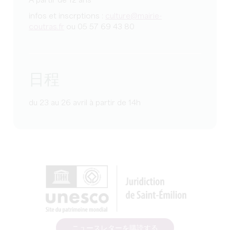
A partir de 12 ans
infos et inscrptions :
culture@mairie-
coutras.fr
ou 05 57 69 43 80
日程
du 23 au 26 avril à partir de 14h
ニュースレターを購読する