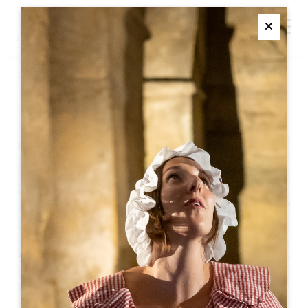
M
Ferme
ユース・ウィーク
+
−
Leaflet