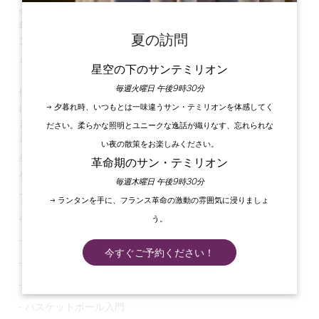
今年も4月23日から26日まで、コミューンは12歳以上の青少
年を対象としたゲームやアクティビティ、文化・スポーツイベ
夏の訪問
ントのためのスペースに生まれ変わります。
ラ・カリ（La Cali）、エスパス・ジュネス・ド・クートラス
星空の下のサンテミリオン
（Espace Jeunes de Coutras）および町のサービスとの共
毎週火曜日 午後9時30分
催で行われるこの青少年週間は、100％無料で、青少年の才能
にスポットを当て、町の芸術、文化、スポーツの発展に貢献し
→ 夕暮れ時、いつもとは一味違うサン・テミリオンを体感してく
ます。また、若者のやる気とインスピレーションを高め、若者
ださい。柔らかな照明とユニークな逸話が織りなす、忘れられな
と市民との結びつきを強めることも目的としている。
い夜の散策をお楽しみください。
学校がお休みの期間中、友人と一緒に来て楽しみ、新しい活動
革命期のサン・テミリオン
を発見する機会にもなるでしょう。
毎週木曜日 午後9時30分
プログラム
→ ランタンを手に、フランス革命の激動の雰囲気に浸りましょ
4月23日（火）ベルジェ広場 - E.Barraud広場
う。
- テックボード
今すぐご予約ください！
-カート
- ラグビー入門
- バスケットボール入門