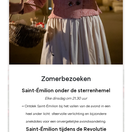
Leaflet
Château de Montaigne
Lieu Dit Montaigne ,
24230 ST MICHEL DE MONTAIGNE
BOEK
Zomerbezoeken
Saint-Émilion onder de sterrenhemel
Elke dinsdag om 21.30 uur
→ Ontdek Saint-Émilion bij het vallen van de avond in een
heel ander licht: sfeervolle verlichting en bijzondere
anekdotes voor een onvergetelijke avondwandeling.
Saint-Émilion tijdens de Revolutie