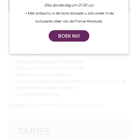
Elke donderdag om 21.30 uur
→ Met lantaarns in de hand dompelt u zich onder in de
turbulente sfeer van de Franse Revolutie.
OH OH OH !
Père Noël arriveert in het kasteel van Montaigne!
BOEK NU!
Data : 13 en 14 december, en van 20 tot 24 december
Op het programma van 16u30 tot 17u30 :
Ontmoeting met de Père Noël
Moment foto met de Père Noël
Goûter et conte de Noël
Concours du pull de Noël le plus moche : tentez de
gagner une entrée gratuite
Goed gekoelde wijn
Belangrijk: evenement alleen op reservering
TARIFS