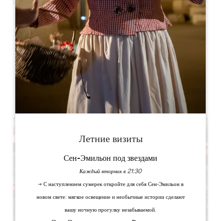
Leaflet
Château de Montaigne
Lieu Dit Montaigne ,
24230 ST MICHEL DE MONTAIGNE
КНИГА
Летние визиты
Сен-Эмильон под звездами
Каждый вторник в 21:30
→ С наступлением сумерек откройте для себя Сен-Эмильон в
новом свете: мягкое освещение и необычные истории сделают
вашу ночную прогулку незабываемой.