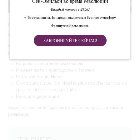
Сен-Эмильон во время Революции
Каждый четверг в 21:30
→ Вооружившись фонарями, окунитесь в бурную атмосферу
OH OH OH!
Французской революции.
В замок Монтень прибывает праздник Ноэль!
ЗАБРОНИРУЙТЕ СЕЙЧАС!
Даты: 13 и 14 декабря, а также 20 и 24 декабря.
Программа с 16:30 до 17:30 :
Встреча с преподобным Ноэлем
Момент фото с преподобным Ноэлем
Гутер и конте де Ноэль
Concours du pull de Noël le plus moche: tentez de
gagner une entrée gratuite
Вино для дегустации
Важно: мероприятие проводится только по предварительной
резервации