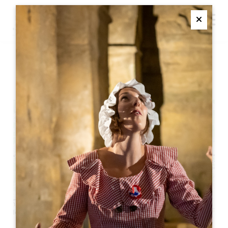
M
Ferme
モンテーニュ城のノエル
+
−
Leaflet