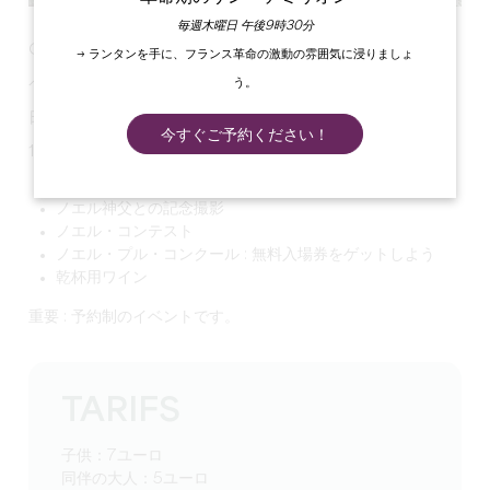
毎週木曜日 午後9時30分
OH OH OH ！
→ ランタンを手に、フランス革命の激動の雰囲気に浸りましょ
ペール・ノエルがモンテーニュ城に到着！
う。
日時：12月13日、14日、20日～24日
今すぐご予約ください！
16時30分から17時30分までのプログラム：
ペール・ノエルとの対話
ノエル神父との記念撮影
ノエル・コンテスト
ノエル・プル・コンクール : 無料入場券をゲットしよう
乾杯用ワイン
重要 : 予約制のイベントです。
TARIFS
子供：7ユーロ
同伴の大人：5ユーロ