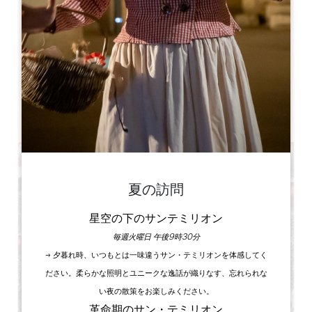
Château de Montaigne
Lieu Dit Montaigne ,
24230 ST MICHEL DE MONTAIGNE
書籍
夏の訪問
星空の下のサンテミリオン
毎週火曜日 午後9時30分
→ 夕暮れ時、いつもとは一味違うサン・テミリオンを体感してく
ださい。柔らかな照明とユニークな逸話が織りなす、忘れられな
い夜の散策をお楽しみください。
革命期のサン・テミリオン