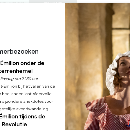
ONDLEIDINGEN
SEMINARS
0
Mand
Mijn se
TAAL
ENIET VAN
AGENDA
DEZE ZOMER
NL
KASTELEN OM TE BEZOEKEN
LOKALE JUWEELTJES
22 REDENEN OM TE KOMEN
REGENACHTIGE DAGEN
ENDE TENTOONSTELLI
merbezoeken
-Émilion onder de
Home
Agenda
De meeslepende tentoonstelling Nautilus
terrenhemel
dinsdag om 21.30 uur
-Émilion bij het vallen van de
 heel ander licht: sfeervolle
en bijzondere anekdotes voor
etelijke avondwandeling.
Émilion tijdens de
Revolutie