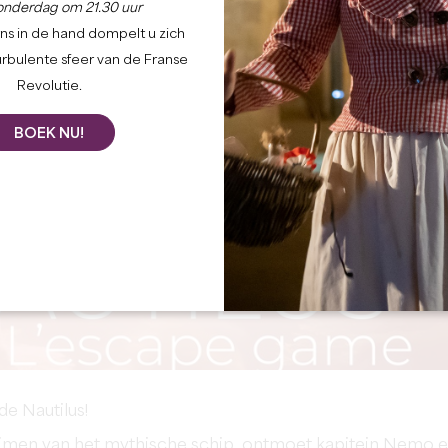
onderdag om 21.30 uur
ns in de hand dompelt u zich
urbulente sfeer van de Franse
Revolutie.
BOEK NU!
e Nautilus!
eimen van het mythische schip, ontmoet kapitein Nemo 