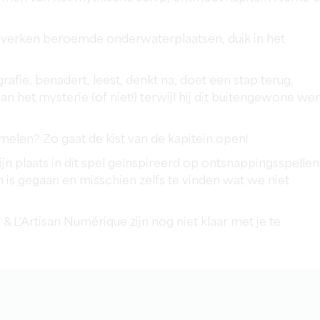
verken beroemde onderwaterplaatsen, duik in het
rafie, benadert, leest, denkt na, doet een stap terug,
an het mysterie (of niet!) terwijl hij dit buitengewone we
amelen? Zo gaat de kist van de kapitein open!
zijn plaats in dit spel geïnspireerd op ontsnappingsspellen
 is gegaan en misschien zelfs te vinden wat we niet
 & L'Artisan Numérique zijn nog niet klaar met je te