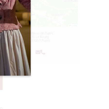
Leaflet
Château de Pujols
15 Le Bourg
33350 Pujols
en