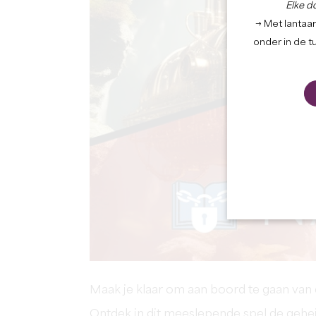
Elke d
→ Met lantaar
onder in de t
Maak je klaar om aan boord te gaan van d
Ontdek in dit meeslepende spel de geh